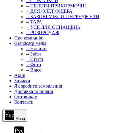
-- СТIК МIКСИ
-- ПЕЛЕТИ ПРИКОРМОЧНІ
-- ДЛЯ ФЛЕТ ФІДЕРА
-- БАЗОВІ МІКСИ І ІНГРЕДІЄНТИ
-- ТАРА
-- УСЕ ДЛЯ ОСНАЩЕНЬ
-- РОЗПРОДАЖ
Про компанію
Grandcarp-медіа
-- Новини
-- Звіти
-- Статті
-- Фото
-- Відео
Акції
Знижки
Як зробити замовлення
Доставка та оплата
Оптовикам
Контакти
Мова