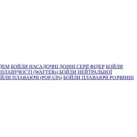
НДЕМ
БОЙЛИ НАСАДОЧНI ДОННI СЕРIÏ ФIДЕР
БОЙЛИ
ПЛАВУЧОСТI (WAFTERs)
БОЙЛИ НЕЙТРАЛЬНОЇ
ЙЛИ ПЛАВАЮЧІ (POP-UPs)
БОЙЛИ ПЛАВАЮЧI РОЗЧИННI