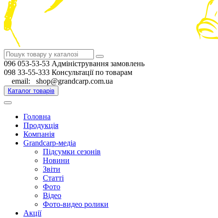
096 053-53-53 Адміністрування замовлень
098 33-55-333 Консультації по товарам
email: shop@grandcarp.com.ua
Каталог товарів
Головна
Продукція
Компанія
Grandcarp-медіа
Підсумки сезонів
Новини
Звіти
Статті
Фото
Відео
Фото-видео ролики
Акції