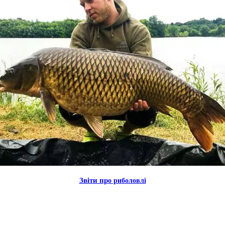
Звiти пр
о риболовлi