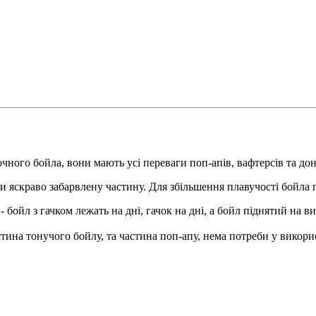
очного бойла, вони мають усі переваги
поп-апів
,
вафтерсів
та до
ти яскраво забарвлену частину. Для збільшення плавучості
бойла
п
 бойл з гачком лежать на дні, гачок на дні, а бойл піднятий на ви
астина
тонучого
бойлу
, та частина
поп-апу
, нема потреби у викори