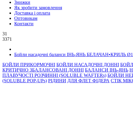
Знижки
Як зробити замовлення
Доставка і оплата
Оптовикам
Контакти
31
3371
Бойли насадочні баланси ІНЬ-ЯНЬ БЕЛАЧАН•КРИЛЬ Ø1
БОЙЛИ ПРИКОРМОЧНI
БОЙЛИ НАСАДОЧНI ДОННI
БОЙЛ
КРИТИЧНО ЗБАЛАНСОВАНІ ДОННІ
БАЛАНСИ ІНЬ-ЯНЬ
Н
ПЛАВУЧОСТІ РОЗЧИННІ (SOLUBLE WAFTERs)
БОЙЛИ НЕ
(SOLUBLE POP-UPs)
РIДИНИ
ДЛЯ ФЛЕТ ФІДЕРА
СТIК МI