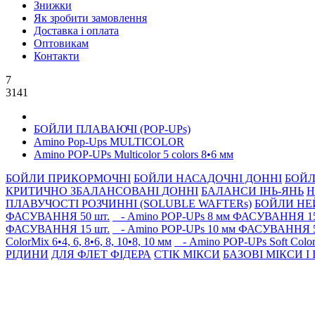
Знижки
Як зробити замовлення
Доставка і оплата
Оптовикам
Контакти
7
3141
БОЙЛИ ПЛАВАЮЧІ (POP-UPs)
Amino Pop-Ups MULTICOLOR
Amino POP-UPs Multicolor 5 colors 8•6 мм
БОЙЛИ ПРИКОРМОЧНI
БОЙЛИ НАСАДОЧНI ДОННI
БОЙЛ
КРИТИЧНО ЗБАЛАНСОВАНІ ДОННІ
БАЛАНСИ ІНЬ-ЯНЬ
Н
ПЛАВУЧОСТІ РОЗЧИННІ (SOLUBLE WAFTERs)
БОЙЛИ НЕ
ФАСУВАННЯ 50 шт.
- Amino POP-UPs 8 мм ФАСУВАННЯ 15
ФАСУВАННЯ 15 шт.
- Amino POP-UPs 10 мм ФАСУВАННЯ 5
ColorMix 6•4, 6, 8•6, 8, 10•8, 10 мм
- Amino POP-UPs Soft Color 
РIДИНИ
ДЛЯ ФЛЕТ ФІДЕРА
СТIК МIКСИ
БАЗОВІ МІКСИ І