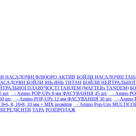
И НАСАДОЧНІ ФЛЮОРО АКТИВ
БОЙЛИ НАСАДОЧНІ ТА
АСАДОЧНІ БОЙЛИ ІНЬ-ЯНЬ ТИТАН
БОЙЛИ НЕЙТРАЛЬНОÏ 
ЙТРАЛЬНОЇ ПЛАВУЧОСТІ ТАНДЕМ (WAFTERs TANDEM)
БО
 шт.
- Amino POP-UPs 8 мм ФАСУВАННЯ 45 шт.
- Amino PO
0 шт.
- Amino POP-UPs 12 мм ФАСУВАННЯ 30 шт.
- Amino 
8•6, 8, 10•8, 10 мм + MIX розмірів
- Amino Pop-Ups MULTIC
 ІНГРЕДІЄНТИ
ТАРА
РОЗПРОДАЖ