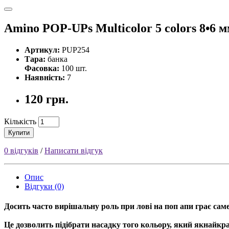
Amino POP-UPs Multicolor 5 colors 8•6 
Артикул:
PUP254
Тара:
банка
Фасовка:
100 шт.
Наявність:
7
120 грн.
Кількість
Купити
0 відгуків
/
Написати відгук
Опис
Відгуки (0)
Досить часто вирішальну роль при лові на поп апи грає саме
Це дозволить підібрати насадку того кольору, який якнайкр