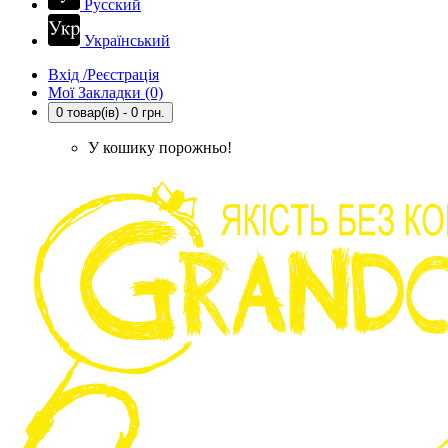
Русский
Український
Вхід /Реєстрація
Мої Закладки (0)
0 товар(ів) - 0 грн.
У кошику порожньо!