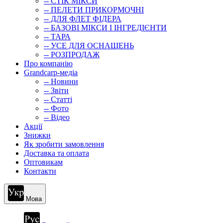
-- СТIК МIКСИ
-- ПЕЛЕТИ ПРИКОРМОЧНІ
-- ДЛЯ ФЛЕТ ФІДЕРА
-- БАЗОВІ МІКСИ І ІНГРЕДІЄНТИ
-- ТАРА
-- УСЕ ДЛЯ ОСНАЩЕНЬ
-- РОЗПРОДАЖ
Про компанію
Grandcarp-медіа
-- Новини
-- Звіти
-- Статті
-- Фото
-- Відео
Акції
Знижки
Як зробити замовлення
Доставка та оплата
Оптовикам
Контакти
Мова