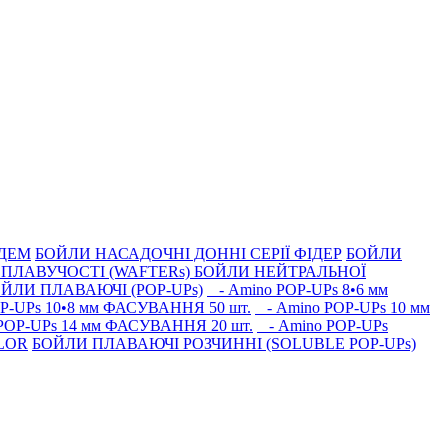
НДЕМ
БОЙЛИ НАСАДОЧНI ДОННI СЕРIÏ ФIДЕР
БОЙЛИ
ПЛАВУЧОСТI (WAFTERs)
БОЙЛИ НЕЙТРАЛЬНОЇ
ЙЛИ ПЛАВАЮЧІ (POP-UPs)
- Amino POP-UPs 8•6 мм
P-UPs 10•8 мм ФАСУВАННЯ 50 шт.
- Amino POP-UPs 10 мм
POP-UPs 14 мм ФАСУВАННЯ 20 шт.
- Amino POP-UPs
OLOR
БОЙЛИ ПЛАВАЮЧI РОЗЧИННI (SOLUBLE POP-UPs)