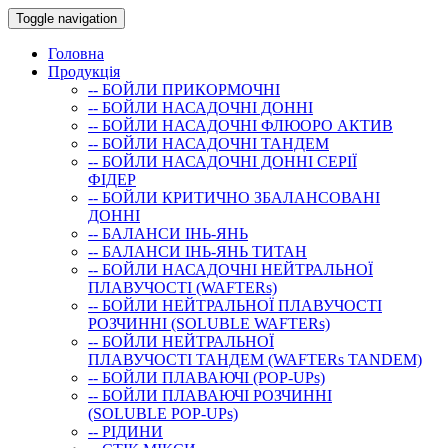
Toggle navigation
Головна
Продукція
-- БОЙЛИ ПРИКОРМОЧНI
-- БОЙЛИ НАСАДОЧНI ДОННI
-- БОЙЛИ НАСАДОЧНІ ФЛЮОРО АКТИВ
-- БОЙЛИ НАСАДОЧНІ ТАНДЕМ
-- БОЙЛИ НАСАДОЧНI ДОННI СЕРIÏ
ФIДЕР
-- БОЙЛИ КРИТИЧНО ЗБАЛАНСОВАНІ
ДОННІ
-- БАЛАНСИ ІНЬ-ЯНЬ
-- БАЛАНСИ ІНЬ-ЯНЬ ТИТАН
-- БОЙЛИ НАСАДОЧНI НЕЙТРАЛЬНОÏ
ПЛАВУЧОСТI (WAFTERs)
-- БОЙЛИ НЕЙТРАЛЬНОЇ ПЛАВУЧОСТІ
РОЗЧИННІ (SOLUBLE WAFTERs)
-- БОЙЛИ НЕЙТРАЛЬНОЇ
ПЛАВУЧОСТІ ТАНДЕМ (WAFTERs TANDEM)
-- БОЙЛИ ПЛАВАЮЧІ (POP-UPs)
-- БОЙЛИ ПЛАВАЮЧI РОЗЧИННI
(SOLUBLE POP-UPs)
-- РIДИНИ