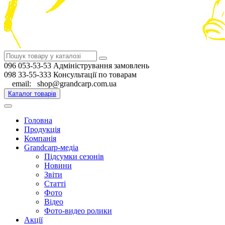
096 053-53-53 Адміністрування замовлень
098 33-55-333 Консультації по товарам
email: shop@grandcarp.com.ua
Каталог товарів
Головна
Продукція
Компанія
Grandcarp-медіа
Підсумки сезонів
Новини
Звіти
Статті
Фото
Відео
Фото-видео ролики
Акції