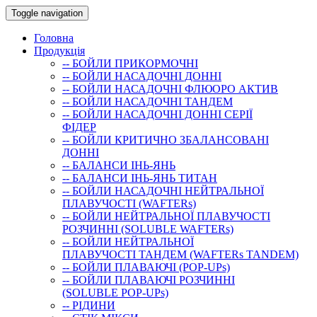
Toggle navigation
Головна
Продукція
-- БОЙЛИ ПРИКОРМОЧНI
-- БОЙЛИ НАСАДОЧНI ДОННI
-- БОЙЛИ НАСАДОЧНІ ФЛЮОРО АКТИВ
-- БОЙЛИ НАСАДОЧНІ ТАНДЕМ
-- БОЙЛИ НАСАДОЧНI ДОННI СЕРIÏ
ФIДЕР
-- БОЙЛИ КРИТИЧНО ЗБАЛАНСОВАНІ
ДОННІ
-- БАЛАНСИ ІНЬ-ЯНЬ
-- БАЛАНСИ ІНЬ-ЯНЬ ТИТАН
-- БОЙЛИ НАСАДОЧНI НЕЙТРАЛЬНОÏ
ПЛАВУЧОСТI (WAFTERs)
-- БОЙЛИ НЕЙТРАЛЬНОЇ ПЛАВУЧОСТІ
РОЗЧИННІ (SOLUBLE WAFTERs)
-- БОЙЛИ НЕЙТРАЛЬНОЇ
ПЛАВУЧОСТІ ТАНДЕМ (WAFTERs TANDEM)
-- БОЙЛИ ПЛАВАЮЧІ (POP-UPs)
-- БОЙЛИ ПЛАВАЮЧI РОЗЧИННI
(SOLUBLE POP-UPs)
-- РIДИНИ