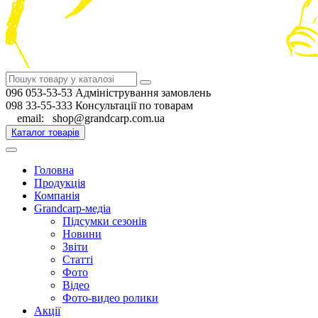
096 053-53-53 Адміністрування замовлень
098 33-55-333 Консультації по товарам
email: shop@grandcarp.com.ua
Каталог товарів
Головна
Продукція
Компанія
Grandcarp-медіа
Підсумки сезонів
Новини
Звіти
Статті
Фото
Відео
Фото-видео ролики
Акції