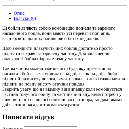
Опис
Відгуки (0)
Ці
бойли
являють собою комбінацію поп-апа та вареного
насадочного бойла, вони мають усі переваги
поп-апів
,
вафтерсів
та донних
бойлів
ще й без їх недоліків.
Щоб зменшити плавучість цих
бойлів
достатньо просто
підрізати яскраво забарвлену частину. Для збільшення
плавучості
бойла
підріжте темну частину.
Таким чином можна
забезпечити будь-яку презентацію
насадки - бойл з гачком лежать на дні, гачок на дні, а бойл
піднятий на висоту волоса, гачок на жалі, а легкі гачки можна
підняти на повну висоту огрузки повідця.
Зверніть увагу, що на відміну від випадку коли комбінується
частина
тонучого
бойлу
, та частина
поп-апу
, нема потреби у
використанні на волосі силіконового стопора, завдяки якому
дві частини насадки тримаються разом.
Написати відгук