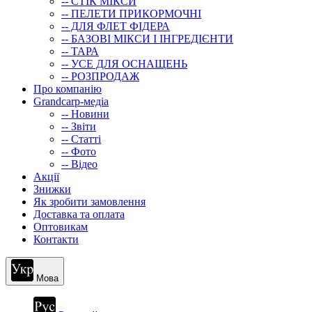
-- СТIК МIКСИ
-- ПЕЛЕТИ ПРИКОРМОЧНІ
-- ДЛЯ ФЛЕТ ФІДЕРА
-- БАЗОВІ МІКСИ І ІНГРЕДІЄНТИ
-- ТАРА
-- УСЕ ДЛЯ ОСНАЩЕНЬ
-- РОЗПРОДАЖ
Про компанію
Grandcarp-медіа
-- Новини
-- Звіти
-- Статті
-- Фото
-- Відео
Акції
Знижки
Як зробити замовлення
Доставка та оплата
Оптовикам
Контакти
Мова