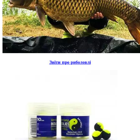
Звiти пр
о риболовлi