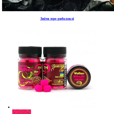
Звiти пр
о риболовлi