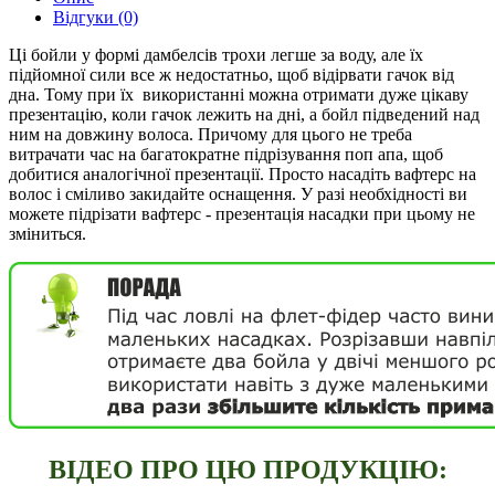
Відгуки (0)
Ці бойли у формі дамбелсiв трохи легше за воду, але їх
підйомної сили все ж недостатньо, щоб відірвати гачок від
дна. Тому при їх використанні можна отримати дуже цікаву
презентацію, коли гачок лежить на дні, а бойл підведений над
ним на довжину волоса. Причому для цього не треба
витрачати час на багатократне підрізування поп апа, щоб
добитися аналогічної презентації. Просто насадіть вафтерс на
волос і сміливо закидайте оснащення. У разi необхідності ви
можете підрізати вафтерс - презентація насадки при цьому не
зміниться.
ВIДЕО ПРО ЦЮ ПРОДУКЦIЮ: