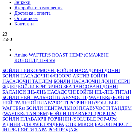
Знижки
Як зробити замовлення
Доставка і оплата
Оптовикам
Контакти
23
2580
Amino WAFTERS ROAST HEMP (СМАЖЕНІ
КОНОПЛІ) 11•9 мм
БОЙЛИ ПРИКОРМОЧНI
БОЙЛИ НАСАДОЧНI ДОННI
БОЙЛИ НАСАДОЧНІ ФЛЮОРО АКТИВ
БОЙЛИ
НАСАДОЧНІ ТАНДЕМ
БОЙЛИ НАСАДОЧНI ДОННI СЕРIÏ
ФIДЕР
БОЙЛИ КРИТИЧНО ЗБАЛАНСОВАНІ ДОННІ
БАЛАНСИ ІНЬ-ЯНЬ
НАСАДОЧНІ БОЙЛИ ІНЬ-ЯНЬ ТИТАН
БОЙЛИ НЕЙТРАЛЬНОÏ ПЛАВУЧОСТI (WAFTERs)
БОЙЛИ
НЕЙТРАЛЬНОЇ ПЛАВУЧОСТІ РОЗЧИННІ (SOLUBLE
WAFTERs)
БОЙЛИ НЕЙТРАЛЬНОЇ ПЛАВУЧОСТІ ТАНДЕМ
(WAFTERs TANDEM)
БОЙЛИ ПЛАВАЮЧІ (POP-UPs)
БОЙЛИ ПЛАВАЮЧI РОЗЧИННI (SOLUBLE POP-UPs)
РIДИНИ
ДЛЯ ФЛЕТ ФІДЕРА
СТIК МIКСИ
БАЗОВІ МІКСИ І
ІНГРЕДІЄНТИ
ТАРА
РОЗПРОДАЖ