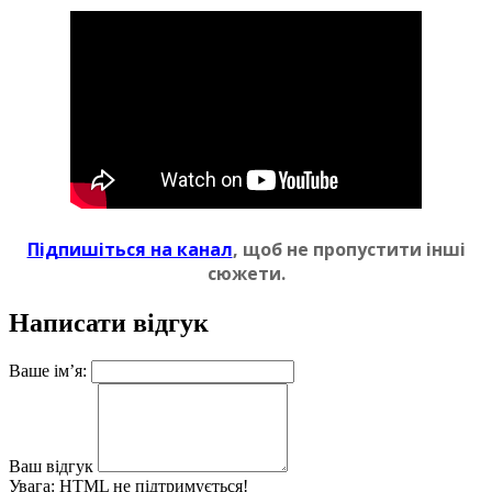
Пiдпишіться на канал
, щоб не пропустити iншi
сюжети.
Написати відгук
Ваше ім’я:
Ваш відгук
Увага:
HTML не підтримується!