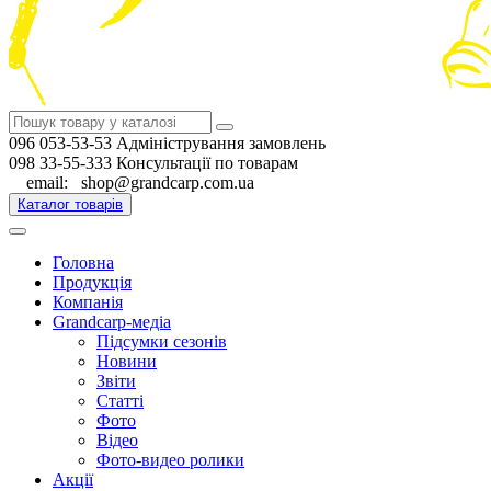
096 053-53-53 Адміністрування замовлень
098 33-55-333 Консультації по товарам
email: shop@grandcarp.com.ua
Каталог товарів
Головна
Продукція
Компанія
Grandcarp-медіа
Підсумки сезонів
Новини
Звіти
Статті
Фото
Відео
Фото-видео ролики
Акції