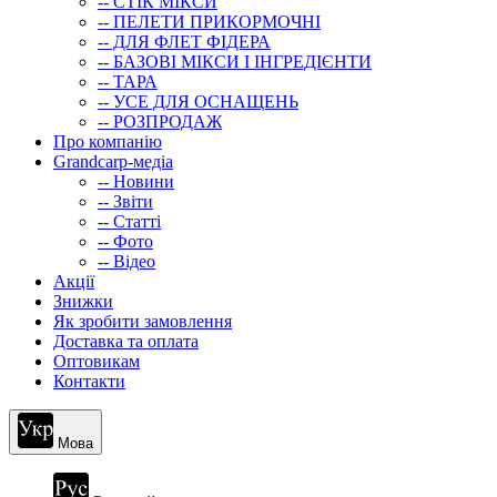
-- СТIК МIКСИ
-- ПЕЛЕТИ ПРИКОРМОЧНІ
-- ДЛЯ ФЛЕТ ФІДЕРА
-- БАЗОВІ МІКСИ І ІНГРЕДІЄНТИ
-- ТАРА
-- УСЕ ДЛЯ ОСНАЩЕНЬ
-- РОЗПРОДАЖ
Про компанію
Grandcarp-медіа
-- Новини
-- Звіти
-- Статті
-- Фото
-- Відео
Акції
Знижки
Як зробити замовлення
Доставка та оплата
Оптовикам
Контакти
Мова