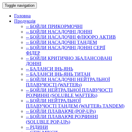
Toggle navigation
Головна
Продукція
-- БОЙЛИ ПРИКОРМОЧНI
-- БОЙЛИ НАСАДОЧНI ДОННI
-- БОЙЛИ НАСАДОЧНІ ФЛЮОРО АКТИВ
-- БОЙЛИ НАСАДОЧНІ ТАНДЕМ
-- БОЙЛИ НАСАДОЧНI ДОННI СЕРIÏ
ФIДЕР
-- БОЙЛИ КРИТИЧНО ЗБАЛАНСОВАНІ
ДОННІ
-- БАЛАНСИ ІНЬ-ЯНЬ
-- БАЛАНСИ ІНЬ-ЯНЬ ТИТАН
-- БОЙЛИ НАСАДОЧНI НЕЙТРАЛЬНОÏ
ПЛАВУЧОСТI (WAFTERs)
-- БОЙЛИ НЕЙТРАЛЬНОЇ ПЛАВУЧОСТІ
РОЗЧИННІ (SOLUBLE WAFTERs)
-- БОЙЛИ НЕЙТРАЛЬНОЇ
ПЛАВУЧОСТІ ТАНДЕМ (WAFTERs TANDEM)
-- БОЙЛИ ПЛАВАЮЧІ (POP-UPs)
-- БОЙЛИ ПЛАВАЮЧI РОЗЧИННI
(SOLUBLE POP-UPs)
-- РIДИНИ