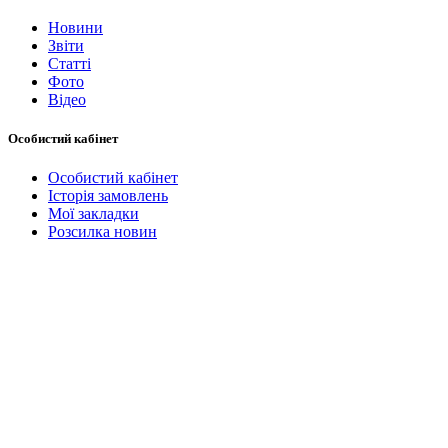
Новини
Звіти
Статті
Фото
Відео
Особистий кабінет
Особистий кабінет
Історія замовлень
Мої закладки
Розсилка новин