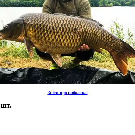
Звiти пр
о риболовлi
 шт.