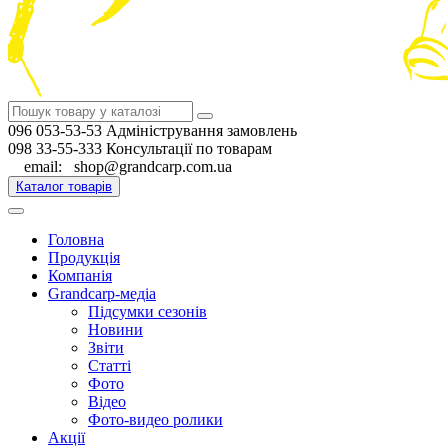
096 053-53-53 Адміністрування замовлень
098 33-55-333 Консультації по товарам
email: shop@grandcarp.com.ua
Каталог товарів
Головна
Продукція
Компанія
Grandcarp-медіа
Підсумки сезонів
Новини
Звіти
Статті
Фото
Відео
Фото-видео ролики
Акції