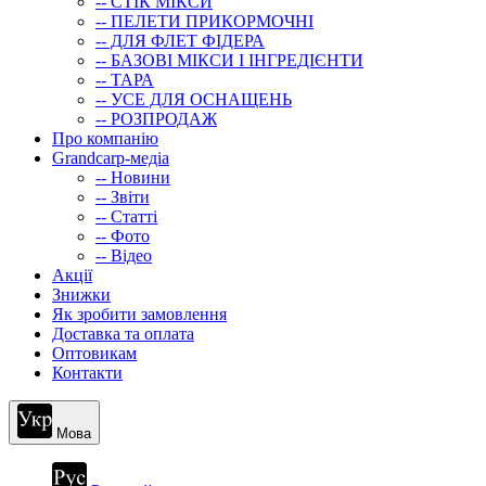
-- СТIК МIКСИ
-- ПЕЛЕТИ ПРИКОРМОЧНІ
-- ДЛЯ ФЛЕТ ФІДЕРА
-- БАЗОВІ МІКСИ І ІНГРЕДІЄНТИ
-- ТАРА
-- УСЕ ДЛЯ ОСНАЩЕНЬ
-- РОЗПРОДАЖ
Про компанію
Grandcarp-медіа
-- Новини
-- Звіти
-- Статті
-- Фото
-- Відео
Акції
Знижки
Як зробити замовлення
Доставка та оплата
Оптовикам
Контакти
Мова