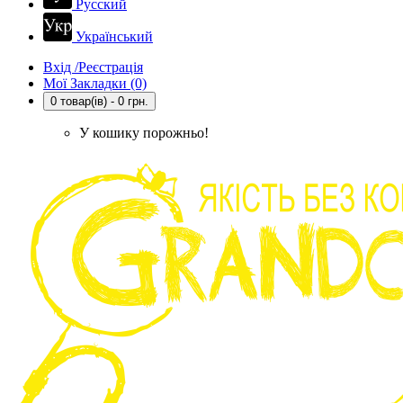
Русский
Український
Вхід /Реєстрація
Мої Закладки (0)
0 товар(ів) - 0 грн.
У кошику порожньо!