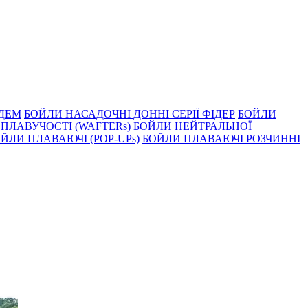
НДЕМ
БОЙЛИ НАСАДОЧНI ДОННI СЕРIÏ ФIДЕР
БОЙЛИ
ПЛАВУЧОСТI (WAFTERs)
БОЙЛИ НЕЙТРАЛЬНОЇ
ЙЛИ ПЛАВАЮЧІ (POP-UPs)
БОЙЛИ ПЛАВАЮЧI РОЗЧИННI