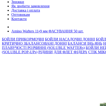
Знижки
Як зробити замовлення
Доставка і оплата
Оптовикам
Контакти
Amino Wafters 11•9 мм ФАСУВАННЯ 50 шт.
БОЙЛИ ПРИКОРМОЧНI
БОЙЛИ НАСАДОЧНI ДОННI
БОЙЛ
КРИТИЧНО ЗБАЛАНСОВАНІ ДОННІ
БАЛАНСИ ІНЬ-ЯНЬ
Н
ПЛАВУЧОСТІ РОЗЧИННІ (SOLUBLE WAFTERs)
БОЙЛИ НЕ
(SOLUBLE POP-UPs)
РIДИНИ
ДЛЯ ФЛЕТ ФІДЕРА
СТIК МI