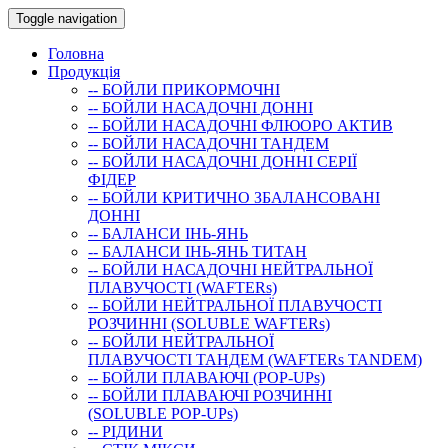
Toggle navigation
Головна
Продукція
-- БОЙЛИ ПРИКОРМОЧНI
-- БОЙЛИ НАСАДОЧНI ДОННI
-- БОЙЛИ НАСАДОЧНІ ФЛЮОРО АКТИВ
-- БОЙЛИ НАСАДОЧНІ ТАНДЕМ
-- БОЙЛИ НАСАДОЧНI ДОННI СЕРIÏ
ФIДЕР
-- БОЙЛИ КРИТИЧНО ЗБАЛАНСОВАНІ
ДОННІ
-- БАЛАНСИ ІНЬ-ЯНЬ
-- БАЛАНСИ ІНЬ-ЯНЬ ТИТАН
-- БОЙЛИ НАСАДОЧНI НЕЙТРАЛЬНОÏ
ПЛАВУЧОСТI (WAFTERs)
-- БОЙЛИ НЕЙТРАЛЬНОЇ ПЛАВУЧОСТІ
РОЗЧИННІ (SOLUBLE WAFTERs)
-- БОЙЛИ НЕЙТРАЛЬНОЇ
ПЛАВУЧОСТІ ТАНДЕМ (WAFTERs TANDEM)
-- БОЙЛИ ПЛАВАЮЧІ (POP-UPs)
-- БОЙЛИ ПЛАВАЮЧI РОЗЧИННI
(SOLUBLE POP-UPs)
-- РIДИНИ