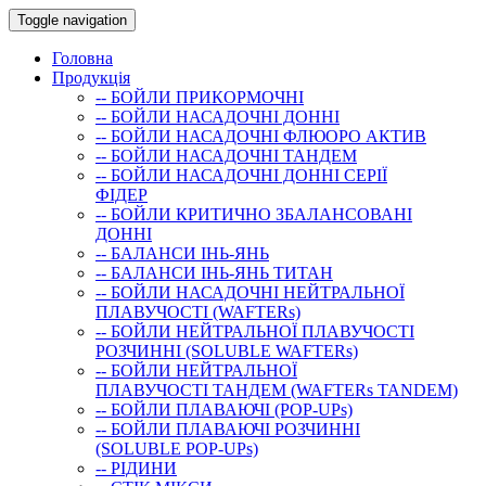
Toggle navigation
Головна
Продукція
-- БОЙЛИ ПРИКОРМОЧНI
-- БОЙЛИ НАСАДОЧНI ДОННI
-- БОЙЛИ НАСАДОЧНІ ФЛЮОРО АКТИВ
-- БОЙЛИ НАСАДОЧНІ ТАНДЕМ
-- БОЙЛИ НАСАДОЧНI ДОННI СЕРIÏ
ФIДЕР
-- БОЙЛИ КРИТИЧНО ЗБАЛАНСОВАНІ
ДОННІ
-- БАЛАНСИ ІНЬ-ЯНЬ
-- БАЛАНСИ ІНЬ-ЯНЬ ТИТАН
-- БОЙЛИ НАСАДОЧНI НЕЙТРАЛЬНОÏ
ПЛАВУЧОСТI (WAFTERs)
-- БОЙЛИ НЕЙТРАЛЬНОЇ ПЛАВУЧОСТІ
РОЗЧИННІ (SOLUBLE WAFTERs)
-- БОЙЛИ НЕЙТРАЛЬНОЇ
ПЛАВУЧОСТІ ТАНДЕМ (WAFTERs TANDEM)
-- БОЙЛИ ПЛАВАЮЧІ (POP-UPs)
-- БОЙЛИ ПЛАВАЮЧI РОЗЧИННI
(SOLUBLE POP-UPs)
-- РIДИНИ