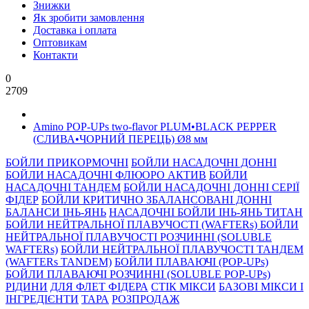
Знижки
Як зробити замовлення
Доставка і оплата
Оптовикам
Контакти
0
2709
Amino POP-UPs two-flavor PLUM•BLACK PEPPER
(СЛИВА•ЧОРНИЙ ПЕРЕЦЬ) Ø8 мм
БОЙЛИ ПРИКОРМОЧНI
БОЙЛИ НАСАДОЧНI ДОННI
БОЙЛИ НАСАДОЧНІ ФЛЮОРО АКТИВ
БОЙЛИ
НАСАДОЧНІ ТАНДЕМ
БОЙЛИ НАСАДОЧНI ДОННI СЕРIÏ
ФIДЕР
БОЙЛИ КРИТИЧНО ЗБАЛАНСОВАНІ ДОННІ
БАЛАНСИ ІНЬ-ЯНЬ
НАСАДОЧНІ БОЙЛИ ІНЬ-ЯНЬ ТИТАН
БОЙЛИ НЕЙТРАЛЬНОÏ ПЛАВУЧОСТI (WAFTERs)
БОЙЛИ
НЕЙТРАЛЬНОЇ ПЛАВУЧОСТІ РОЗЧИННІ (SOLUBLE
WAFTERs)
БОЙЛИ НЕЙТРАЛЬНОЇ ПЛАВУЧОСТІ ТАНДЕМ
(WAFTERs TANDEM)
БОЙЛИ ПЛАВАЮЧІ (POP-UPs)
БОЙЛИ ПЛАВАЮЧI РОЗЧИННI (SOLUBLE POP-UPs)
РIДИНИ
ДЛЯ ФЛЕТ ФІДЕРА
СТIК МIКСИ
БАЗОВІ МІКСИ І
ІНГРЕДІЄНТИ
ТАРА
РОЗПРОДАЖ