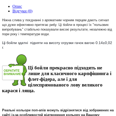
Опис
Відгуки (0)
Ніжна слива у поєднанні з ароматним чорним перцем дають сигнал
що дуже ефективно притягає рибу. Ці бойли в процесі їх "польових
випробувань" стабільно показували високі результати, незалежно від
пори року і температури води.
Ці бойли здатні підняти на висоту огрузки гачок вагою 0.14±0,02
г.
Ці бойли прекрасно підходять не
лише для класичного карпфiшинга і
флет-фiдера, але і для
цілеспрямованого лову великого
карася і ляща.
Реальні кольори поп-апiв можуть відрізнятися від зображених на
сайті із-за особливостей відтворення кольору на Вашому