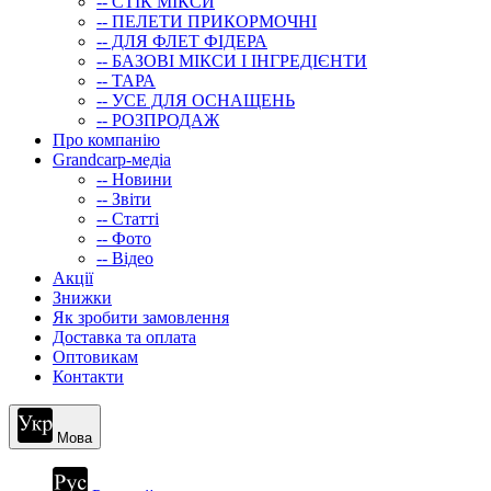
-- СТIК МIКСИ
-- ПЕЛЕТИ ПРИКОРМОЧНІ
-- ДЛЯ ФЛЕТ ФІДЕРА
-- БАЗОВІ МІКСИ І ІНГРЕДІЄНТИ
-- ТАРА
-- УСЕ ДЛЯ ОСНАЩЕНЬ
-- РОЗПРОДАЖ
Про компанію
Grandcarp-медіа
-- Новини
-- Звіти
-- Статті
-- Фото
-- Відео
Акції
Знижки
Як зробити замовлення
Доставка та оплата
Оптовикам
Контакти
Мова