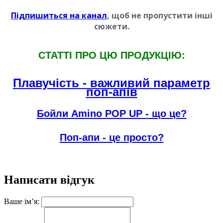
Пiдпишиться на канал
, щоб не пропустити iншi
сюжети.
СТАТТI ПРО ЦЮ ПРОДУКЦIЮ:
Плавучiсть - важливий параметр
поп-апiв
Бойли Amino POP UP - що це?
Поп-апи - це просто?
Написати відгук
Ваше ім’я: