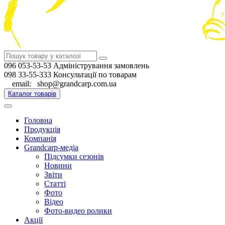
096 053-53-53 Адміністрування замовлень
098 33-55-333 Консультації по товарам
email: shop@grandcarp.com.ua
Каталог товарів
Головна
Продукція
Компанія
Grandcarp-медіа
Підсумки сезонів
Новини
Звіти
Статті
Фото
Відео
Фото-видео ролики
Акції