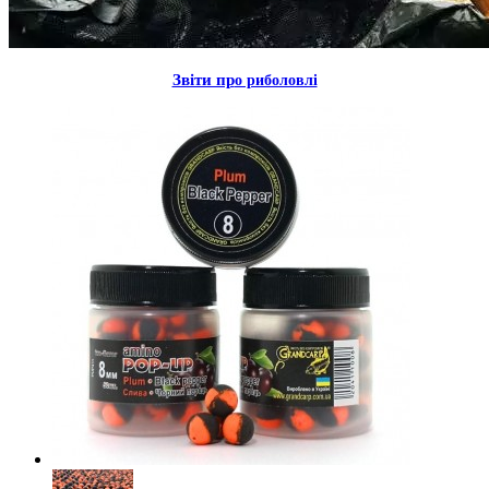
Звiти пр
о риболовлi