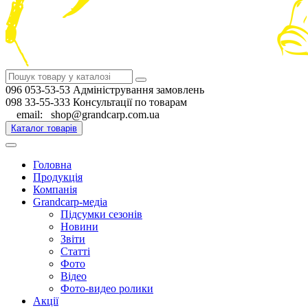
096 053-53-53 Адміністрування замовлень
098 33-55-333 Консультації по товарам
email: shop@grandcarp.com.ua
Каталог товарів
Головна
Продукція
Компанія
Grandcarp-медіа
Підсумки сезонів
Новини
Звіти
Статті
Фото
Відео
Фото-видео ролики
Акції