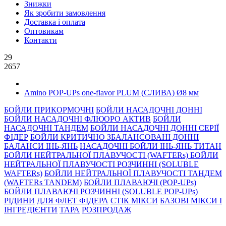
Знижки
Як зробити замовлення
Доставка і оплата
Оптовикам
Контакти
29
2657
Amino POP-UPs one-flavor PLUM (СЛИВА) Ø8 мм
БОЙЛИ ПРИКОРМОЧНI
БОЙЛИ НАСАДОЧНI ДОННI
БОЙЛИ НАСАДОЧНІ ФЛЮОРО АКТИВ
БОЙЛИ
НАСАДОЧНІ ТАНДЕМ
БОЙЛИ НАСАДОЧНI ДОННI СЕРIÏ
ФIДЕР
БОЙЛИ КРИТИЧНО ЗБАЛАНСОВАНІ ДОННІ
БАЛАНСИ ІНЬ-ЯНЬ
НАСАДОЧНІ БОЙЛИ ІНЬ-ЯНЬ ТИТАН
БОЙЛИ НЕЙТРАЛЬНОÏ ПЛАВУЧОСТI (WAFTERs)
БОЙЛИ
НЕЙТРАЛЬНОЇ ПЛАВУЧОСТІ РОЗЧИННІ (SOLUBLE
WAFTERs)
БОЙЛИ НЕЙТРАЛЬНОЇ ПЛАВУЧОСТІ ТАНДЕМ
(WAFTERs TANDEM)
БОЙЛИ ПЛАВАЮЧІ (POP-UPs)
БОЙЛИ ПЛАВАЮЧI РОЗЧИННI (SOLUBLE POP-UPs)
РIДИНИ
ДЛЯ ФЛЕТ ФІДЕРА
СТIК МIКСИ
БАЗОВІ МІКСИ І
ІНГРЕДІЄНТИ
ТАРА
РОЗПРОДАЖ