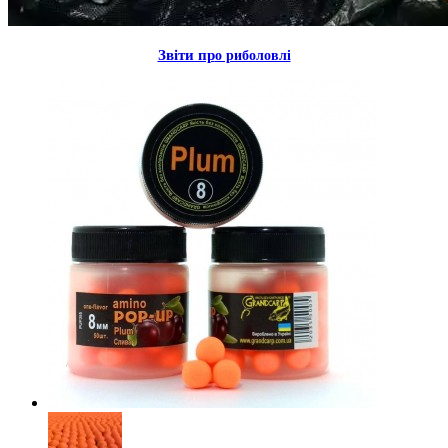
Звiти пр
о риболовлi