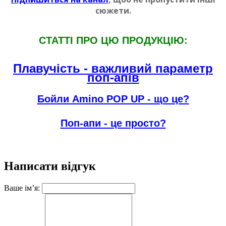
сюжети.
СТАТТI ПРО ЦЮ ПРОДУКЦIЮ:
Плавучiсть - важливий параметр
поп-апiв
Бойли Amino POP UP - що це?
Поп-апи - це просто?
Написати відгук
Ваше ім’я: