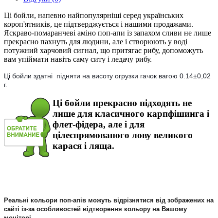
Ці бойли, напевно найпопулярніші серед українських
короп'ятникiв, це підтверджується і нашими продажами.
Яскраво-помаранчеві аміно поп-апи із запахом сливи не лише
прекрасно пахнуть для людини, але і створюють у воді
потужний харчовий сигнал, що притягає рибу, допоможуть
вам упіймати навіть саму ситу і ледачу рибу.
Ці бойли здатні підняти на висоту огрузки гачок вагою 0.14±0,02
г.
Ці бойли прекрасно підходять не
лише для класичного карпфiшинга і
флет-фiдера, але і для
цілеспрямованого лову великого
карася і ляща.
Реальні кольори поп-апiв можуть відрізнятися від зображених на
сайті із-за особливостей відтворення кольору на Вашому
моніторі.