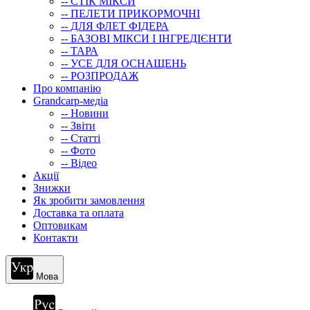
-- СТIК МIКСИ
-- ПЕЛЕТИ ПРИКОРМОЧНІ
-- ДЛЯ ФЛЕТ ФІДЕРА
-- БАЗОВІ МІКСИ І ІНГРЕДІЄНТИ
-- ТАРА
-- УСЕ ДЛЯ ОСНАЩЕНЬ
-- РОЗПРОДАЖ
Про компанію
Grandcarp-медіа
-- Новини
-- Звіти
-- Статті
-- Фото
-- Відео
Акції
Знижки
Як зробити замовлення
Доставка та оплата
Оптовикам
Контакти
Мова