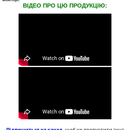
ВIДЕО ПРО ЦЮ ПРОДУКЦIЮ:
Пiдпишиться на канал
, щоб не пропустити iншi