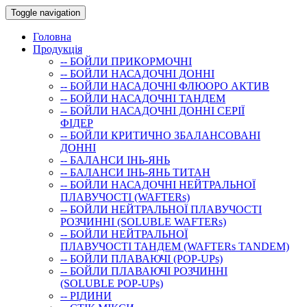
Toggle navigation
Головна
Продукція
-- БОЙЛИ ПРИКОРМОЧНI
-- БОЙЛИ НАСАДОЧНI ДОННI
-- БОЙЛИ НАСАДОЧНІ ФЛЮОРО АКТИВ
-- БОЙЛИ НАСАДОЧНІ ТАНДЕМ
-- БОЙЛИ НАСАДОЧНI ДОННI СЕРIÏ
ФIДЕР
-- БОЙЛИ КРИТИЧНО ЗБАЛАНСОВАНІ
ДОННІ
-- БАЛАНСИ ІНЬ-ЯНЬ
-- БАЛАНСИ ІНЬ-ЯНЬ ТИТАН
-- БОЙЛИ НАСАДОЧНI НЕЙТРАЛЬНОÏ
ПЛАВУЧОСТI (WAFTERs)
-- БОЙЛИ НЕЙТРАЛЬНОЇ ПЛАВУЧОСТІ
РОЗЧИННІ (SOLUBLE WAFTERs)
-- БОЙЛИ НЕЙТРАЛЬНОЇ
ПЛАВУЧОСТІ ТАНДЕМ (WAFTERs TANDEM)
-- БОЙЛИ ПЛАВАЮЧІ (POP-UPs)
-- БОЙЛИ ПЛАВАЮЧI РОЗЧИННI
(SOLUBLE POP-UPs)
-- РIДИНИ