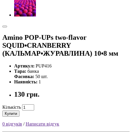
Amino POP-UPs two-flavor
SQUID•CRANBERRY
(КАЛЬМАР•ЖУРАВЛИНА) 10•8 мм
Артикул:
PUP416
Тара:
банка
Фасовка:
50 шт.
Наявність:
1
130 грн.
Кількість
Купити
0 відгуків
/
Написати відгук