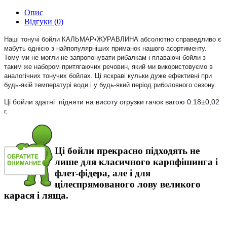
Опис
Відгуки (0)
Наші тонучi бойли КАЛЬМАР•ЖУРАВЛИНА абсолютно справедливо є
мабуть однiєю з найпопулярніших приманок нашого асортименту.
Тому ми не могли не запропонувати рибалкам і плаваючі бойли з
таким же набором притягаючих речовин, який ми використовуємо в
аналогічних тонучих бойлах. Ці яскраві кульки дуже ефективні при
будь-якій температурі води і у будь-який період риболовного сезону.
Ці бойли здатні підняти на висоту огрузки гачок вагою 0.18±0,02
г.
Ці бойли прекрасно підходять не
лише для класичного карпфiшинга і
флет-фiдера, але і для
цілеспрямованого лову великого
карася і ляща.