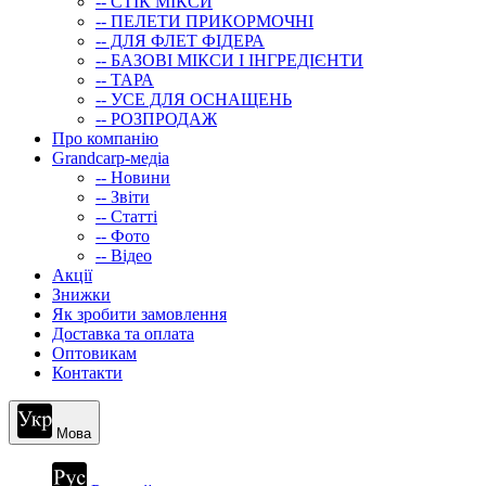
-- СТIК МIКСИ
-- ПЕЛЕТИ ПРИКОРМОЧНІ
-- ДЛЯ ФЛЕТ ФІДЕРА
-- БАЗОВІ МІКСИ І ІНГРЕДІЄНТИ
-- ТАРА
-- УСЕ ДЛЯ ОСНАЩЕНЬ
-- РОЗПРОДАЖ
Про компанію
Grandcarp-медіа
-- Новини
-- Звіти
-- Статті
-- Фото
-- Відео
Акції
Знижки
Як зробити замовлення
Доставка та оплата
Оптовикам
Контакти
Мова