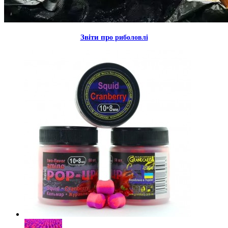
Звiти пр
о риболовлi