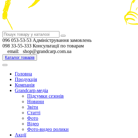
096 053-53-53 Адміністрування замовлень
098 33-55-333 Консультації по товарам
email: shop@grandcarp.com.ua
Каталог товарів
Головна
Продукція
Компанія
Grandcarp-медіа
Підсумки сезонів
Новини
Звіти
Статті
Фото
Відео
Фото-видео ролики
Акції