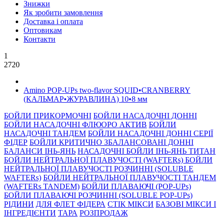
Знижки
Як зробити замовлення
Доставка і оплата
Оптовикам
Контакти
1
2720
Amino POP-UPs two-flavor SQUID•CRANBERRY
(КАЛЬМАР•ЖУРАВЛИНА) 10•8 мм
БОЙЛИ ПРИКОРМОЧНI
БОЙЛИ НАСАДОЧНI ДОННI
БОЙЛИ НАСАДОЧНІ ФЛЮОРО АКТИВ
БОЙЛИ
НАСАДОЧНІ ТАНДЕМ
БОЙЛИ НАСАДОЧНI ДОННI СЕРIÏ
ФIДЕР
БОЙЛИ КРИТИЧНО ЗБАЛАНСОВАНІ ДОННІ
БАЛАНСИ ІНЬ-ЯНЬ
НАСАДОЧНІ БОЙЛИ ІНЬ-ЯНЬ ТИТАН
БОЙЛИ НЕЙТРАЛЬНОÏ ПЛАВУЧОСТI (WAFTERs)
БОЙЛИ
НЕЙТРАЛЬНОЇ ПЛАВУЧОСТІ РОЗЧИННІ (SOLUBLE
WAFTERs)
БОЙЛИ НЕЙТРАЛЬНОЇ ПЛАВУЧОСТІ ТАНДЕМ
(WAFTERs TANDEM)
БОЙЛИ ПЛАВАЮЧІ (POP-UPs)
БОЙЛИ ПЛАВАЮЧI РОЗЧИННI (SOLUBLE POP-UPs)
РIДИНИ
ДЛЯ ФЛЕТ ФІДЕРА
СТIК МIКСИ
БАЗОВІ МІКСИ І
ІНГРЕДІЄНТИ
ТАРА
РОЗПРОДАЖ