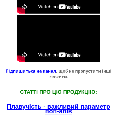
Пiдпишиться на канал
, щоб не пропустити iншi
сюжети.
СТАТТI ПРО ЦЮ ПРОДУКЦIЮ:
Плавучiсть - важливий параметр
поп-апiв