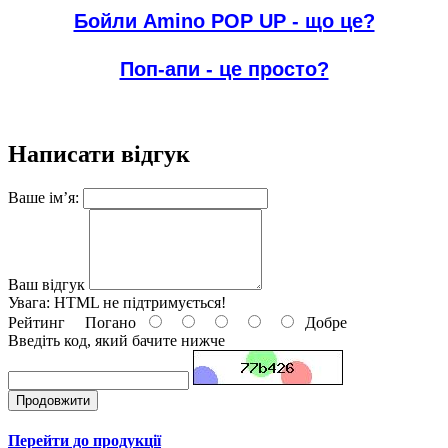
Бойли Amino POP UP - що це?
Поп-апи - це просто?
Написати відгук
Ваше ім’я:
Ваш відгук
Увага:
HTML не підтримується!
Рейтинг
Погано
Добре
Введіть код, який бачите нижче
Продовжити
Перейти до продукції