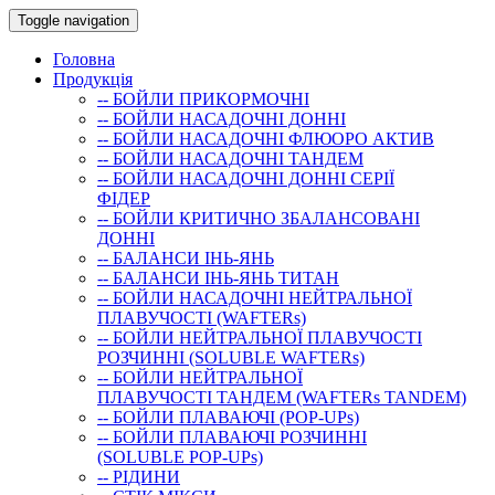
Toggle navigation
Головна
Продукція
-- БОЙЛИ ПРИКОРМОЧНI
-- БОЙЛИ НАСАДОЧНI ДОННI
-- БОЙЛИ НАСАДОЧНІ ФЛЮОРО АКТИВ
-- БОЙЛИ НАСАДОЧНІ ТАНДЕМ
-- БОЙЛИ НАСАДОЧНI ДОННI СЕРIÏ
ФIДЕР
-- БОЙЛИ КРИТИЧНО ЗБАЛАНСОВАНІ
ДОННІ
-- БАЛАНСИ ІНЬ-ЯНЬ
-- БАЛАНСИ ІНЬ-ЯНЬ ТИТАН
-- БОЙЛИ НАСАДОЧНI НЕЙТРАЛЬНОÏ
ПЛАВУЧОСТI (WAFTERs)
-- БОЙЛИ НЕЙТРАЛЬНОЇ ПЛАВУЧОСТІ
РОЗЧИННІ (SOLUBLE WAFTERs)
-- БОЙЛИ НЕЙТРАЛЬНОЇ
ПЛАВУЧОСТІ ТАНДЕМ (WAFTERs TANDEM)
-- БОЙЛИ ПЛАВАЮЧІ (POP-UPs)
-- БОЙЛИ ПЛАВАЮЧI РОЗЧИННI
(SOLUBLE POP-UPs)
-- РIДИНИ