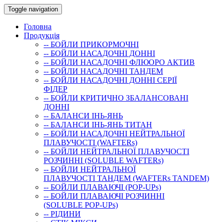
Toggle navigation
Головна
Продукція
-- БОЙЛИ ПРИКОРМОЧНI
-- БОЙЛИ НАСАДОЧНI ДОННI
-- БОЙЛИ НАСАДОЧНІ ФЛЮОРО АКТИВ
-- БОЙЛИ НАСАДОЧНІ ТАНДЕМ
-- БОЙЛИ НАСАДОЧНI ДОННI СЕРIÏ
ФIДЕР
-- БОЙЛИ КРИТИЧНО ЗБАЛАНСОВАНІ
ДОННІ
-- БАЛАНСИ ІНЬ-ЯНЬ
-- БАЛАНСИ ІНЬ-ЯНЬ ТИТАН
-- БОЙЛИ НАСАДОЧНI НЕЙТРАЛЬНОÏ
ПЛАВУЧОСТI (WAFTERs)
-- БОЙЛИ НЕЙТРАЛЬНОЇ ПЛАВУЧОСТІ
РОЗЧИННІ (SOLUBLE WAFTERs)
-- БОЙЛИ НЕЙТРАЛЬНОЇ
ПЛАВУЧОСТІ ТАНДЕМ (WAFTERs TANDEM)
-- БОЙЛИ ПЛАВАЮЧІ (POP-UPs)
-- БОЙЛИ ПЛАВАЮЧI РОЗЧИННI
(SOLUBLE POP-UPs)
-- РIДИНИ