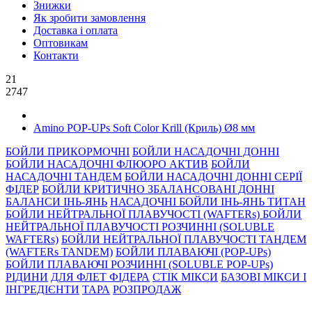
Знижки
Як зробити замовлення
Доставка і оплата
Оптовикам
Контакти
21
2747
Amino POP-UPs Soft Color Krill (Криль) Ø8 мм
БОЙЛИ ПРИКОРМОЧНI
БОЙЛИ НАСАДОЧНI ДОННI
БОЙЛИ НАСАДОЧНІ ФЛЮОРО АКТИВ
БОЙЛИ
НАСАДОЧНІ ТАНДЕМ
БОЙЛИ НАСАДОЧНI ДОННI СЕРIÏ
ФIДЕР
БОЙЛИ КРИТИЧНО ЗБАЛАНСОВАНІ ДОННІ
БАЛАНСИ ІНЬ-ЯНЬ
НАСАДОЧНІ БОЙЛИ ІНЬ-ЯНЬ ТИТАН
БОЙЛИ НЕЙТРАЛЬНОÏ ПЛАВУЧОСТI (WAFTERs)
БОЙЛИ
НЕЙТРАЛЬНОЇ ПЛАВУЧОСТІ РОЗЧИННІ (SOLUBLE
WAFTERs)
БОЙЛИ НЕЙТРАЛЬНОЇ ПЛАВУЧОСТІ ТАНДЕМ
(WAFTERs TANDEM)
БОЙЛИ ПЛАВАЮЧІ (POP-UPs)
БОЙЛИ ПЛАВАЮЧI РОЗЧИННI (SOLUBLE POP-UPs)
РIДИНИ
ДЛЯ ФЛЕТ ФІДЕРА
СТIК МIКСИ
БАЗОВІ МІКСИ І
ІНГРЕДІЄНТИ
ТАРА
РОЗПРОДАЖ