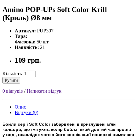
Amino POP-UPs Soft Color Krill
(Криль) Ø8 мм
Артикул:
PUP397
Тара:
Фасовка:
50 шт.
Наявність:
21
109 грн.
Кількість
Купити
0 відгуків
/
Написати відгук
Опис
Відгуки (0)
Бойли серії Soft Color забарвлені в приглушені м'які
кольори, що імітують колір бойла, який довгий час провів
у воді, внаслідок чого з його зовнішньої поверхні вимилася