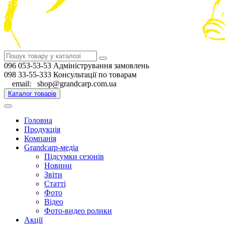
096 053-53-53 Адміністрування замовлень
098 33-55-333 Консультації по товарам
email: shop@grandcarp.com.ua
Каталог товарів
Головна
Продукція
Компанія
Grandcarp-медіа
Підсумки сезонів
Новини
Звіти
Статті
Фото
Відео
Фото-видео ролики
Акції