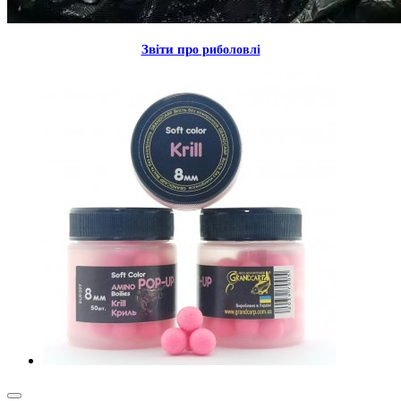
Звiти пр
о риболовлi