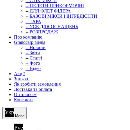
-- СТIК МIКСИ
-- ПЕЛЕТИ ПРИКОРМОЧНІ
-- ДЛЯ ФЛЕТ ФІДЕРА
-- БАЗОВІ МІКСИ І ІНГРЕДІЄНТИ
-- ТАРА
-- УСЕ ДЛЯ ОСНАЩЕНЬ
-- РОЗПРОДАЖ
Про компанію
Grandcarp-медіа
-- Новини
-- Звіти
-- Статті
-- Фото
-- Відео
Акції
Знижки
Як зробити замовлення
Доставка та оплата
Оптовикам
Контакти
Мова