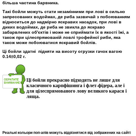
більша частина барвника.
Такі бойли можуть стати незамінними при лові в сильно
запресованих водоймах, де риба зазвичай з побоюванням
відноситься до надмірно яскравих насадок, при лові в
диких водоймах, де риба не звикла до яскраво
забарвлених об'єктів і може не сприймати їх в якості їжі, а
також при цілеспрямованій ловлі трофейної риби, яка
також може побоюватися яскравий бойлів.
Ці бойли здатні підняти на висоту огрузки гачок вагою
0.14±0,02 г.
Ці бойли прекрасно підходять не лише для
класичного карпфiшинга і флет-фiдера, але і
для цілеспрямованого лову великого карася і
ляща.
Реальні кольори поп-апiв можуть відрізнятися від зображених на сайті