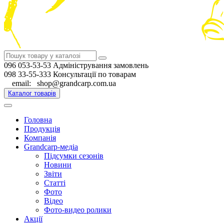
096 053-53-53 Адміністрування замовлень
098 33-55-333 Консультації по товарам
email: shop@grandcarp.com.ua
Каталог товарів
Головна
Продукція
Компанія
Grandcarp-медіа
Підсумки сезонів
Новини
Звіти
Статті
Фото
Відео
Фото-видео ролики
Акції