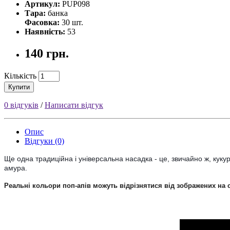
Артикул:
PUP098
Тара:
банка
Фасовка:
30 шт.
Наявність:
53
140 грн.
Кількість
Купити
0 відгуків
/
Написати відгук
Опис
Відгуки (0)
Ще одна традиційна і універсальна насадка - це, звичайно ж, куку
амура.
Реальні кольори поп-апiв можуть відрізнятися від зображених на 