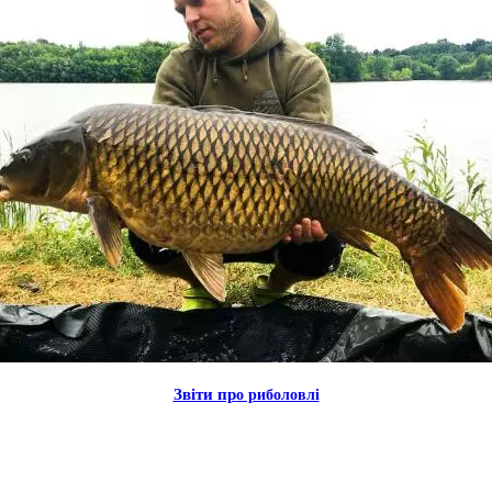
Звiти пр
о риболовлi