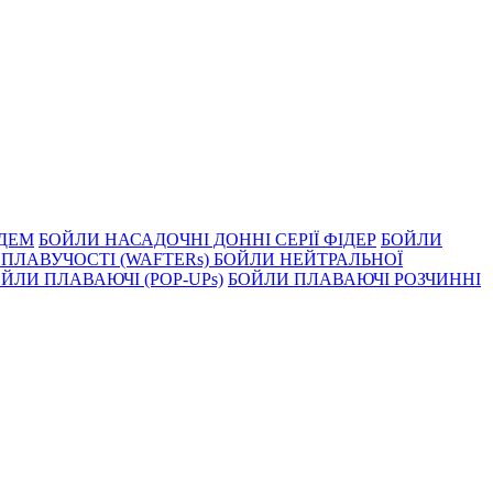
НДЕМ
БОЙЛИ НАСАДОЧНI ДОННI СЕРIÏ ФIДЕР
БОЙЛИ
ПЛАВУЧОСТI (WAFTERs)
БОЙЛИ НЕЙТРАЛЬНОЇ
ЙЛИ ПЛАВАЮЧІ (POP-UPs)
БОЙЛИ ПЛАВАЮЧI РОЗЧИННI