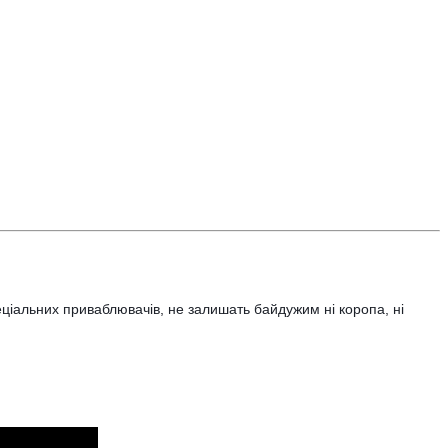
пеціальних приваблювачiв, не залишать байдужим ні коропа, ні