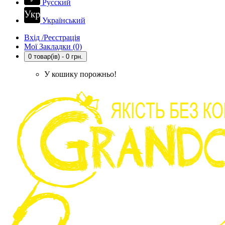
Русский
Український
Вхід /Реєстрація
Мої Закладки (0)
0 товар(ів) - 0 грн.
У кошику порожньо!