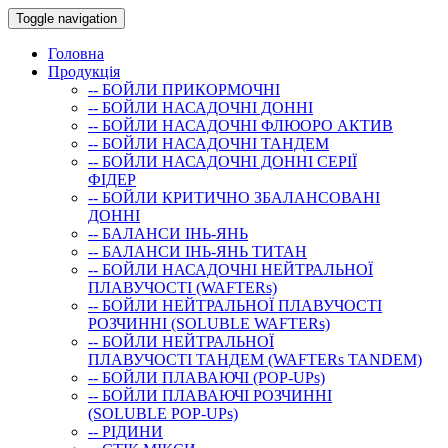
Toggle navigation
Головна
Продукція
-- БОЙЛИ ПРИКОРМОЧНI
-- БОЙЛИ НАСАДОЧНI ДОННI
-- БОЙЛИ НАСАДОЧНІ ФЛЮОРО АКТИВ
-- БОЙЛИ НАСАДОЧНІ ТАНДЕМ
-- БОЙЛИ НАСАДОЧНI ДОННI СЕРIÏ
ФIДЕР
-- БОЙЛИ КРИТИЧНО ЗБАЛАНСОВАНІ
ДОННІ
-- БАЛАНСИ ІНЬ-ЯНЬ
-- БАЛАНСИ ІНЬ-ЯНЬ ТИТАН
-- БОЙЛИ НАСАДОЧНI НЕЙТРАЛЬНОÏ
ПЛАВУЧОСТI (WAFTERs)
-- БОЙЛИ НЕЙТРАЛЬНОЇ ПЛАВУЧОСТІ
РОЗЧИННІ (SOLUBLE WAFTERs)
-- БОЙЛИ НЕЙТРАЛЬНОЇ
ПЛАВУЧОСТІ ТАНДЕМ (WAFTERs TANDEM)
-- БОЙЛИ ПЛАВАЮЧІ (POP-UPs)
-- БОЙЛИ ПЛАВАЮЧI РОЗЧИННI
(SOLUBLE POP-UPs)
-- РIДИНИ