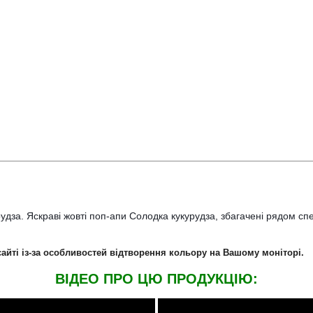
рудза. Яскраві жовті поп-апи Солодка кукурудза, збагачені рядом с
сайті із-за особливостей відтворення кольору на Вашому моніторі.
ВIДЕО ПРО ЦЮ ПРОДУКЦIЮ: