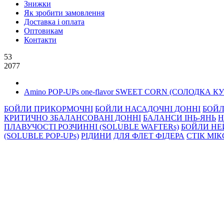
Знижки
Як зробити замовлення
Доставка і оплата
Оптовикам
Контакти
53
2077
Amino POP-UPs one-flavor SWEET CORN (СОЛОДКА К
БОЙЛИ ПРИКОРМОЧНI
БОЙЛИ НАСАДОЧНI ДОННI
БОЙЛ
КРИТИЧНО ЗБАЛАНСОВАНІ ДОННІ
БАЛАНСИ ІНЬ-ЯНЬ
Н
ПЛАВУЧОСТІ РОЗЧИННІ (SOLUBLE WAFTERs)
БОЙЛИ НЕ
(SOLUBLE POP-UPs)
РIДИНИ
ДЛЯ ФЛЕТ ФІДЕРА
СТIК МI