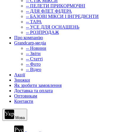
-- СТIК МIКСИ
-- ПЕЛЕТИ ПРИКОРМОЧНІ
-- ДЛЯ ФЛЕТ ФІДЕРА
-- БАЗОВІ МІКСИ І ІНГРЕДІЄНТИ
-- ТАРА
-- УСЕ ДЛЯ ОСНАЩЕНЬ
-- РОЗПРОДАЖ
Про компанію
Grandcarp-медіа
-- Новини
-- Звіти
-- Статті
-- Фото
-- Відео
Акції
Знижки
Як зробити замовлення
Доставка та оплата
Оптовикам
Контакти
Мова