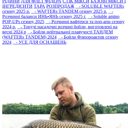
РIДИНИ
ДЛЯ ФЛЕТ ФІДЕРА
СТIК МIКСИ
БАЗОВІ МІКСИ І
ІНГРЕДІЄНТИ
ТАРА
РОЗПРОДАЖ
- SOLUBLE WAFTERs
сезону 2025 р.
- WAFTERs TANDEM сезону 2025 р.
-
Розчинні баланси ИНЬ•ЯНЬ сезону 2025 г.
- Soluble amino
POP-UPs сезону 2025
- Розчинні вафтерси та поп-апи сезону
2024 р.
- Тонучі насадочні розчині бойли, виготовлені на
весні 2024 р
- Бойли нейтральної плавучості ТАНДЕМ
(WAFTERs TANDEM) 2024
- Бойли Флюороактив сезону
2024
- УСЕ ДЛЯ ОСНАЩЕНЬ