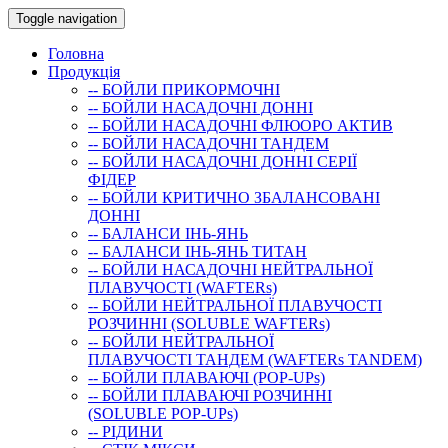
Toggle navigation
Головна
Продукція
-- БОЙЛИ ПРИКОРМОЧНI
-- БОЙЛИ НАСАДОЧНI ДОННI
-- БОЙЛИ НАСАДОЧНІ ФЛЮОРО АКТИВ
-- БОЙЛИ НАСАДОЧНІ ТАНДЕМ
-- БОЙЛИ НАСАДОЧНI ДОННI СЕРIÏ
ФIДЕР
-- БОЙЛИ КРИТИЧНО ЗБАЛАНСОВАНІ
ДОННІ
-- БАЛАНСИ ІНЬ-ЯНЬ
-- БАЛАНСИ ІНЬ-ЯНЬ ТИТАН
-- БОЙЛИ НАСАДОЧНI НЕЙТРАЛЬНОÏ
ПЛАВУЧОСТI (WAFTERs)
-- БОЙЛИ НЕЙТРАЛЬНОЇ ПЛАВУЧОСТІ
РОЗЧИННІ (SOLUBLE WAFTERs)
-- БОЙЛИ НЕЙТРАЛЬНОЇ
ПЛАВУЧОСТІ ТАНДЕМ (WAFTERs TANDEM)
-- БОЙЛИ ПЛАВАЮЧІ (POP-UPs)
-- БОЙЛИ ПЛАВАЮЧI РОЗЧИННI
(SOLUBLE POP-UPs)
-- РIДИНИ