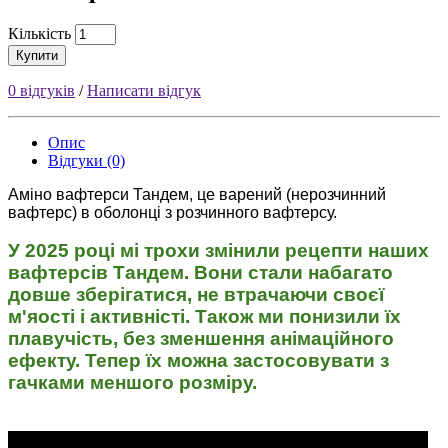
Кількість
Купити
0 відгуків
/
Написати відгук
Опис
Відгуки (0)
Аміно вафтерси Тандем, це варений (нерозчинний
вафтерс) в оболонці з розчинного вафтерсу.
У 2025 році мі трохи змінили рецепти наших
вафтерсів
Тандем. Вони стали набагато
довше зберігатися, не втрачаючи своєї
м'яості і активністі. Також ми понизили їх
плавучість, без зменшення анімаційного
ефекту. Тепер їх можна застосовувати з
гачками меншого розміру.