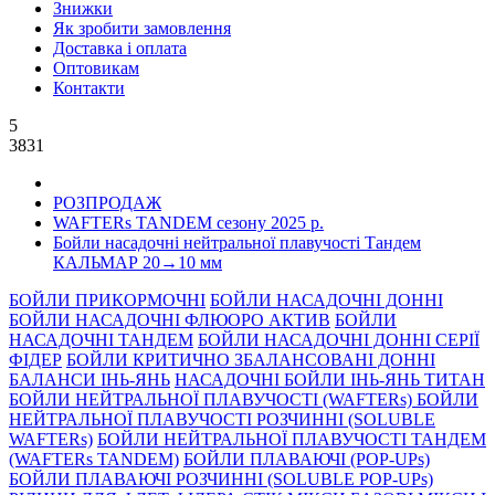
Знижки
Як зробити замовлення
Доставка і оплата
Оптовикам
Контакти
5
3831
РОЗПРОДАЖ
WAFTERs TANDEM сезону 2025 р.
Бойли насадочні нейтральної плавучості Тандем
КАЛЬМАР 20→10 мм
БОЙЛИ ПРИКОРМОЧНI
БОЙЛИ НАСАДОЧНI ДОННI
БОЙЛИ НАСАДОЧНІ ФЛЮОРО АКТИВ
БОЙЛИ
НАСАДОЧНІ ТАНДЕМ
БОЙЛИ НАСАДОЧНI ДОННI СЕРIÏ
ФIДЕР
БОЙЛИ КРИТИЧНО ЗБАЛАНСОВАНІ ДОННІ
БАЛАНСИ ІНЬ-ЯНЬ
НАСАДОЧНІ БОЙЛИ ІНЬ-ЯНЬ ТИТАН
БОЙЛИ НЕЙТРАЛЬНОÏ ПЛАВУЧОСТI (WAFTERs)
БОЙЛИ
НЕЙТРАЛЬНОЇ ПЛАВУЧОСТІ РОЗЧИННІ (SOLUBLE
WAFTERs)
БОЙЛИ НЕЙТРАЛЬНОЇ ПЛАВУЧОСТІ ТАНДЕМ
(WAFTERs TANDEM)
БОЙЛИ ПЛАВАЮЧІ (POP-UPs)
БОЙЛИ ПЛАВАЮЧI РОЗЧИННI (SOLUBLE POP-UPs)