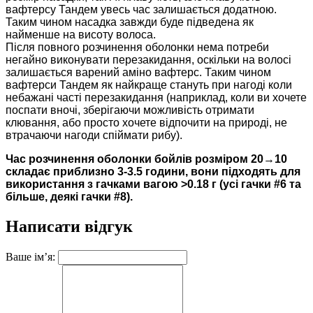
вафтерсу Тандем увесь час залишається додатною.
Таким чином насадка завжди буде підведена як
найменше на висоту волоса.
Після повного розчинення оболонки нема потреби
негайно виконувати перезакидання, оскільки на волосі
залишається варений аміно вафтерс. Таким чином
вафтерси Тандем як найкраще стануть при нагоді коли
небажані часті перезакидання (наприклад, коли ви хочете
поспати вночі, зберігаючи можливість отримати
клювання, або просто хочете відпочити на природі, не
втрачаючи нагоди спіймати рибу).
Час розчинення оболонки бойлів розміром 20
→
10
складає приблизно 3-3.5 години, вони підходять для
використання з гачками вагою >0.18 г (усі гачки #6 та
більше, деякі гачки #8).
Написати відгук
Ваше ім’я: