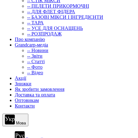
-- СТIК МIКСИ
-- ПЕЛЕТИ ПРИКОРМОЧНІ
-- ДЛЯ ФЛЕТ ФІДЕРА
-- БАЗОВІ МІКСИ І ІНГРЕДІЄНТИ
-- ТАРА
-- УСЕ ДЛЯ ОСНАЩЕНЬ
-- РОЗПРОДАЖ
Про компанію
Grandcarp-медіа
-- Новини
-- Звіти
-- Статті
-- Фото
-- Відео
Акції
Знижки
Як зробити замовлення
Доставка та оплата
Оптовикам
Контакти
Мова