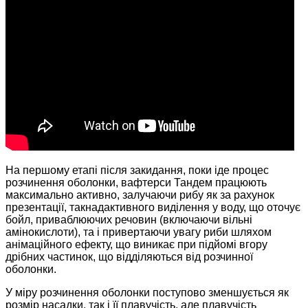
На першому етапі після закидання, поки іде процес
розчинення оболонки, вафтерси Тандем працюють
максимально активно, залучаючи рибу як за рахунок
презентації, такнадактивного виділення у воду, що оточує
бойл, приваблюючих речовин (включаючи вільні
амінокислоти), та і привертаючи увагу риби шляхом
анімаційного ефекту, що виникає при підйомі вгору
дрібних частинок, що відділяються від розчинної
оболонки.
У міру розчинення оболонки поступово зменшується як
розмір насадки, так і її плавучість, але плавучість