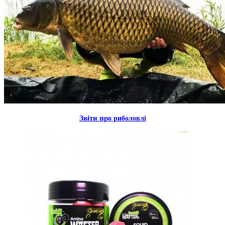
Звiти пр
о риболовлi