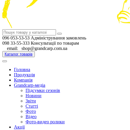
096 053-53-53 Адміністрування замовлень
098 33-55-333 Консультації по товарам
email: shop@grandcarp.com.ua
Каталог товарів
Головна
Продукція
Компанія
Grandcarp-медіа
Підсумки сезонів
Новини
Звіти
Статті
Фото
Відео
Фото-видео ролики
Акції