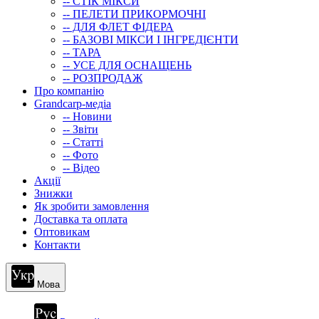
-- СТIК МIКСИ
-- ПЕЛЕТИ ПРИКОРМОЧНІ
-- ДЛЯ ФЛЕТ ФІДЕРА
-- БАЗОВІ МІКСИ І ІНГРЕДІЄНТИ
-- ТАРА
-- УСЕ ДЛЯ ОСНАЩЕНЬ
-- РОЗПРОДАЖ
Про компанію
Grandcarp-медіа
-- Новини
-- Звіти
-- Статті
-- Фото
-- Відео
Акції
Знижки
Як зробити замовлення
Доставка та оплата
Оптовикам
Контакти
Мова