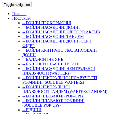
Toggle navigation
Головна
Продукція
-- БОЙЛИ ПРИКОРМОЧНI
-- БОЙЛИ НАСАДОЧНI ДОННI
-- БОЙЛИ НАСАДОЧНІ ФЛЮОРО АКТИВ
-- БОЙЛИ НАСАДОЧНІ ТАНДЕМ
-- БОЙЛИ НАСАДОЧНI ДОННI СЕРIÏ
ФIДЕР
-- БОЙЛИ КРИТИЧНО ЗБАЛАНСОВАНІ
ДОННІ
-- БАЛАНСИ ІНЬ-ЯНЬ
-- БАЛАНСИ ІНЬ-ЯНЬ ТИТАН
-- БОЙЛИ НАСАДОЧНI НЕЙТРАЛЬНОÏ
ПЛАВУЧОСТI (WAFTERs)
-- БОЙЛИ НЕЙТРАЛЬНОЇ ПЛАВУЧОСТІ
РОЗЧИННІ (SOLUBLE WAFTERs)
-- БОЙЛИ НЕЙТРАЛЬНОЇ
ПЛАВУЧОСТІ ТАНДЕМ (WAFTERs TANDEM)
-- БОЙЛИ ПЛАВАЮЧІ (POP-UPs)
-- БОЙЛИ ПЛАВАЮЧI РОЗЧИННI
(SOLUBLE POP-UPs)
-- РIДИНИ