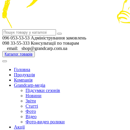
096 053-53-53 Адміністрування замовлень
098 33-55-333 Консультації по товарам
email: shop@grandcarp.com.ua
Каталог товарів
Головна
Продукція
Компанія
Grandcarp-медіа
Підсумки сезонів
Новини
Звіти
Статті
Фото
Відео
Фото-видео ролики
Акції