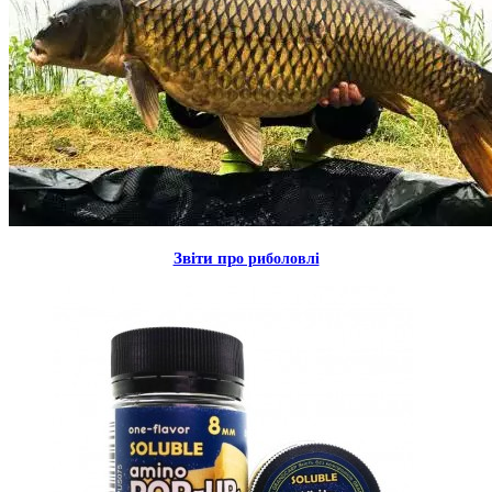
Звiти пр
о риболовлi