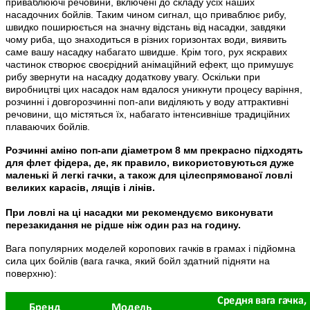
приваблюючі речовини, включені до складу усіх наших
насадочних бойлiв. Таким чином сигнал, що приваблює рибу,
швидко поширюється на значну відстань від насадки, завдяки
чому риба, що знаходиться в різних горизонтах води, виявить
саме вашу насадку набагато швидше. Крім того, рух яскравих
частинок створює своєрідний анімаційний ефект, що примушує
рибу звернути на насадку додаткову увагу. Оскільки при
виробництві цих насадок нам вдалося уникнути процесу варіння,
розчинні і довгорозчиннi поп-апи виділяють у воду аттрактивнi
речовини, що містяться їх, набагато інтенсивніше традиційних
плаваючих бойлiв.
Розчинні
аміно
поп-апи
діаметром 8 мм прекрасно підходять
для
флет
фідера, де, як правило, використовуються дуже
маленькі й легкі гачки, а також для цілеспрямованої ловлі
великих карасів, лящів і лінів.
При ловлі на ці насадки ми рекомендуємо виконувати
перезакидання не рідше нiж один раз на годину.
Вага популярних моделей коропових гачків в грамах і підйомна
сила цих бойлiв (вага гачка, який бойл здатний підняти на
поверхню):