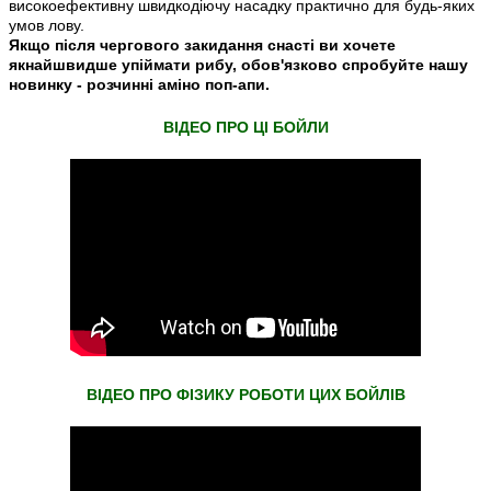
високоефективну швидкодіючу насадку практично для будь-яких
умов лову.
Якщо після чергового закидання снасті ви хочете
якнайшвидше упіймати рибу, обов'язково спробуйте нашу
новинку - розчинні аміно поп-апи.
ВIДЕО ПРО ЦI БОЙЛИ
ВIДЕО ПРО ФIЗИКУ РОБОТИ ЦИХ БОЙЛIВ