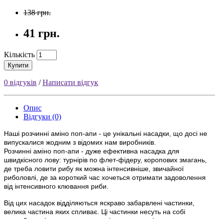
138 грн.
41 грн.
Кількість
Купити
0 відгуків
/
Написати відгук
Опис
Відгуки (0)
Наші розчинні аміно поп-апи - це унікальні насадки, що досі не
випускалися жодним з відомих нам виробників.
Розчинні аміно поп-апи - дуже ефективна насадка для
швидкісного лову: турнірів по флет-фiдеру, коропових змагань,
де треба ловити рибу як можна інтенсивніше, звичайної
риболовлі, де за короткий час хочеться отримати задоволення
від інтенсивного клювання риби.
Від цих насадок відділяються яскраво забарвлені частинки,
велика частина яких спливає. Ці частинки несуть на собі