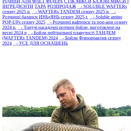
РIДИНИ
ДЛЯ ФЛЕТ ФІДЕРА
СТIК МIКСИ
БАЗОВІ МІКСИ І
ІНГРЕДІЄНТИ
ТАРА
РОЗПРОДАЖ
- SOLUBLE WAFTERs
сезону 2025 р.
- WAFTERs TANDEM сезону 2025 р.
-
Розчинні баланси ИНЬ•ЯНЬ сезону 2025 г.
- Soluble amino
POP-UPs сезону 2025
- Розчинні вафтерси та поп-апи сезону
2024 р.
- Тонучі насадочні розчині бойли, виготовлені на
весні 2024 р
- Бойли нейтральної плавучості ТАНДЕМ
(WAFTERs TANDEM) 2024
- Бойли Флюороактив сезону
2024
- УСЕ ДЛЯ ОСНАЩЕНЬ