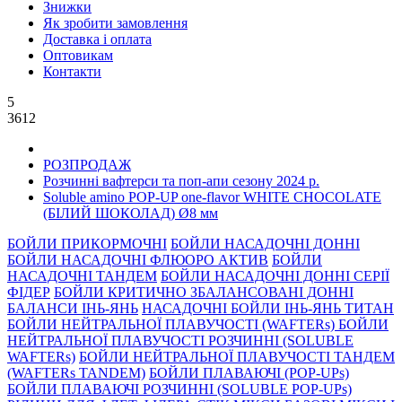
Знижки
Як зробити замовлення
Доставка і оплата
Оптовикам
Контакти
5
3612
РОЗПРОДАЖ
Розчинні вафтерси та поп-апи сезону 2024 р.
Soluble amino POP-UP one-flavor WHITE CHOCOLATE
(БІЛИЙ ШОКОЛАД) Ø8 мм
БОЙЛИ ПРИКОРМОЧНI
БОЙЛИ НАСАДОЧНI ДОННI
БОЙЛИ НАСАДОЧНІ ФЛЮОРО АКТИВ
БОЙЛИ
НАСАДОЧНІ ТАНДЕМ
БОЙЛИ НАСАДОЧНI ДОННI СЕРIÏ
ФIДЕР
БОЙЛИ КРИТИЧНО ЗБАЛАНСОВАНІ ДОННІ
БАЛАНСИ ІНЬ-ЯНЬ
НАСАДОЧНІ БОЙЛИ ІНЬ-ЯНЬ ТИТАН
БОЙЛИ НЕЙТРАЛЬНОÏ ПЛАВУЧОСТI (WAFTERs)
БОЙЛИ
НЕЙТРАЛЬНОЇ ПЛАВУЧОСТІ РОЗЧИННІ (SOLUBLE
WAFTERs)
БОЙЛИ НЕЙТРАЛЬНОЇ ПЛАВУЧОСТІ ТАНДЕМ
(WAFTERs TANDEM)
БОЙЛИ ПЛАВАЮЧІ (POP-UPs)
БОЙЛИ ПЛАВАЮЧI РОЗЧИННI (SOLUBLE POP-UPs)