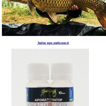
Звiти пр
о риболовлi