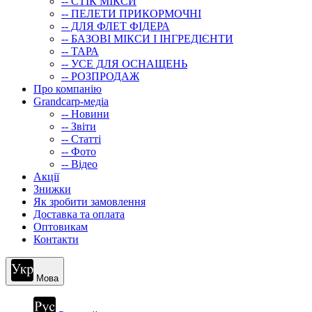
-- СТIК МIКСИ
-- ПЕЛЕТИ ПРИКОРМОЧНІ
-- ДЛЯ ФЛЕТ ФІДЕРА
-- БАЗОВІ МІКСИ І ІНГРЕДІЄНТИ
-- ТАРА
-- УСЕ ДЛЯ ОСНАЩЕНЬ
-- РОЗПРОДАЖ
Про компанію
Grandcarp-медіа
-- Новини
-- Звіти
-- Статті
-- Фото
-- Відео
Акції
Знижки
Як зробити замовлення
Доставка та оплата
Оптовикам
Контакти
Мова