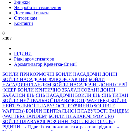
Знижки
Як зробити замовлення
Доставка і оплата
Оптовикам
Контакти
0
3097
РIДИНИ
Рідкі ароматизатори
Ароматизатор Креветка•Спеції
БОЙЛИ ПРИКОРМОЧНI
БОЙЛИ НАСАДОЧНI ДОННI
БОЙЛИ НАСАДОЧНІ ФЛЮОРО АКТИВ
БОЙЛИ
НАСАДОЧНІ ТАНДЕМ
БОЙЛИ НАСАДОЧНI ДОННI СЕРIÏ
ФIДЕР
БОЙЛИ КРИТИЧНО ЗБАЛАНСОВАНІ ДОННІ
БАЛАНСИ ІНЬ-ЯНЬ
НАСАДОЧНІ БОЙЛИ ІНЬ-ЯНЬ ТИТАН
БОЙЛИ НЕЙТРАЛЬНОÏ ПЛАВУЧОСТI (WAFTERs)
БОЙЛИ
НЕЙТРАЛЬНОЇ ПЛАВУЧОСТІ РОЗЧИННІ (SOLUBLE
WAFTERs)
БОЙЛИ НЕЙТРАЛЬНОЇ ПЛАВУЧОСТІ ТАНДЕМ
(WAFTERs TANDEM)
БОЙЛИ ПЛАВАЮЧІ (POP-UPs)
БОЙЛИ ПЛАВАЮЧI РОЗЧИННI (SOLUBLE POP-UPs)
РIДИНИ
- Гідролізати, поживні та атрактивнi рідини
-