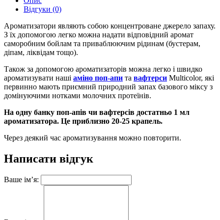
Опис
Відгуки (0)
Ароматизатори являють собою концентроване джерело запаху.
З їх допомогою легко можна надати відповідний аромат
саморобним бойлам та приваблюючим рідинам (бустерам,
діпам, ліквідам тощо).
Також за допомогою ароматизаторів можна легко і швидко
ароматизувати наші
аміно поп-апи
та
вафтерси
Multicolor, які
первинно мають приємний природний запах базового міксу з
домінуючими нотками молочних протеїнів.
На одну банку поп-апів чи вафтерсів достатньо 1 мл
ароматизатора. Це приблизно 20-25 крапель.
Через деякий час ароматизування можно повторити.
Написати відгук
Ваше ім’я: