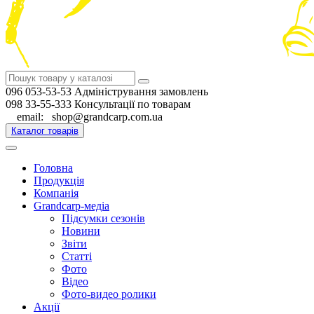
096 053-53-53 Адміністрування замовлень
098 33-55-333 Консультації по товарам
email: shop@grandcarp.com.ua
Каталог товарів
Головна
Продукція
Компанія
Grandcarp-медіа
Підсумки сезонів
Новини
Звіти
Статті
Фото
Відео
Фото-видео ролики
Акції