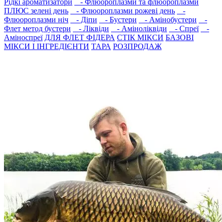
Рідкі ароматизатори
- Флюороплазми та флюороплазми
ПЛЮС зелені день
- Флюороплазми рожеві день
-
Флюороплазми ніч
- Дiпи
- Бустери
- Амінобустери
-
Флет метод бустери
- Лiквiди
- Амiнолiквiди
- Спреї
-
Амiноспреї
ДЛЯ ФЛЕТ ФІДЕРА
СТIК МIКСИ
БАЗОВІ
МІКСИ І ІНГРЕДІЄНТИ
ТАРА
РОЗПРОДАЖ