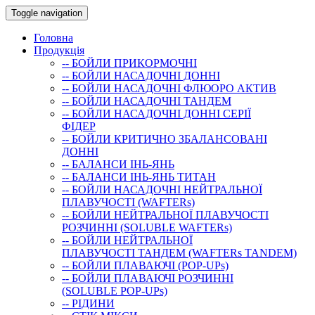
Toggle navigation
Головна
Продукція
-- БОЙЛИ ПРИКОРМОЧНI
-- БОЙЛИ НАСАДОЧНI ДОННI
-- БОЙЛИ НАСАДОЧНІ ФЛЮОРО АКТИВ
-- БОЙЛИ НАСАДОЧНІ ТАНДЕМ
-- БОЙЛИ НАСАДОЧНI ДОННI СЕРIÏ
ФIДЕР
-- БОЙЛИ КРИТИЧНО ЗБАЛАНСОВАНІ
ДОННІ
-- БАЛАНСИ ІНЬ-ЯНЬ
-- БАЛАНСИ ІНЬ-ЯНЬ ТИТАН
-- БОЙЛИ НАСАДОЧНI НЕЙТРАЛЬНОÏ
ПЛАВУЧОСТI (WAFTERs)
-- БОЙЛИ НЕЙТРАЛЬНОЇ ПЛАВУЧОСТІ
РОЗЧИННІ (SOLUBLE WAFTERs)
-- БОЙЛИ НЕЙТРАЛЬНОЇ
ПЛАВУЧОСТІ ТАНДЕМ (WAFTERs TANDEM)
-- БОЙЛИ ПЛАВАЮЧІ (POP-UPs)
-- БОЙЛИ ПЛАВАЮЧI РОЗЧИННI
(SOLUBLE POP-UPs)
-- РIДИНИ