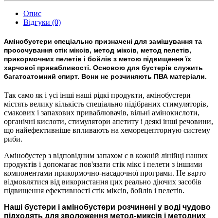
Опис
Відгуки (0)
Амінобустери спеціально призначені для замішування та
просочування ст
i
к міксів, метод міксів, метод пелетів,
прикормочних пелетів і бойлів
з метою підвищення їх
харчової привабливості.
Основою для бустерів служить
багатоатомний спирт. Вони не розчиняють ПВА матеріали.
Так само як і усі інші наші рідкі продукти, амінобустери
містять велику кількість спеціально підібраних стимуляторів,
смакових і запахових приваблювачiв, вільні амінокислоти,
органічні кислоти, стимулятори апетиту і деякі інші речовини,
що найефективніше впливають на хеморецепторную систему
риби.
Амiнобустер з відповідним запахом є в кожній лінійці наших
продуктів і допомагає пов'язати стiк мікс і пелети з іншими
компонентами прикормочно-насадочної програми. Не варто
відмовлятися від використання цих реально діючих засобів
підвищення ефективності стiк міксів, бойлiв і пелетiв.
Наші бустери і амінобустери розчинені у воді чудово
підходять для зволоження метод-миксів і методних