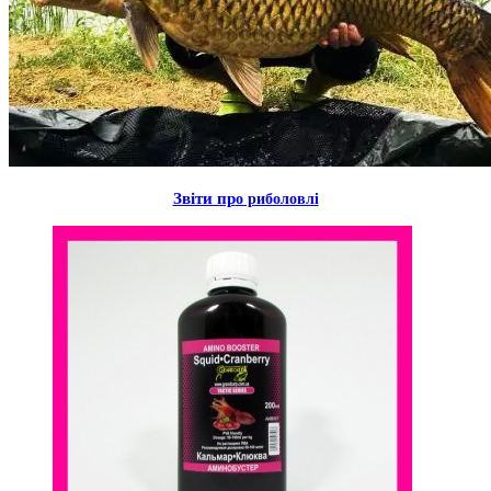
Звiти пр
о риболовлi