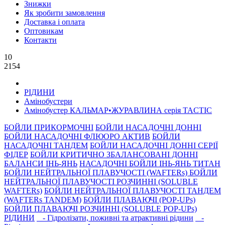
Знижки
Як зробити замовлення
Доставка і оплата
Оптовикам
Контакти
10
2154
РIДИНИ
Амінобустери
Амiнобустер КАЛЬМАР•ЖУРАВЛИНА серiя TACTIC
БОЙЛИ ПРИКОРМОЧНI
БОЙЛИ НАСАДОЧНI ДОННI
БОЙЛИ НАСАДОЧНІ ФЛЮОРО АКТИВ
БОЙЛИ
НАСАДОЧНІ ТАНДЕМ
БОЙЛИ НАСАДОЧНI ДОННI СЕРIÏ
ФIДЕР
БОЙЛИ КРИТИЧНО ЗБАЛАНСОВАНІ ДОННІ
БАЛАНСИ ІНЬ-ЯНЬ
НАСАДОЧНІ БОЙЛИ ІНЬ-ЯНЬ ТИТАН
БОЙЛИ НЕЙТРАЛЬНОÏ ПЛАВУЧОСТI (WAFTERs)
БОЙЛИ
НЕЙТРАЛЬНОЇ ПЛАВУЧОСТІ РОЗЧИННІ (SOLUBLE
WAFTERs)
БОЙЛИ НЕЙТРАЛЬНОЇ ПЛАВУЧОСТІ ТАНДЕМ
(WAFTERs TANDEM)
БОЙЛИ ПЛАВАЮЧІ (POP-UPs)
БОЙЛИ ПЛАВАЮЧI РОЗЧИННI (SOLUBLE POP-UPs)
РIДИНИ
- Гідролізати, поживні та атрактивнi рідини
-