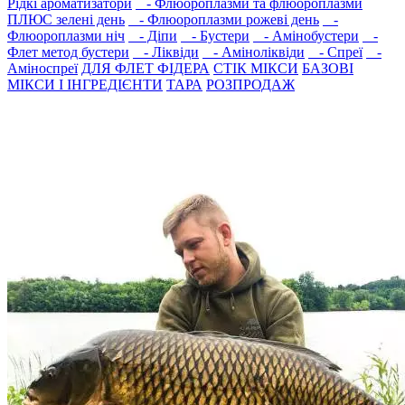
Рідкі ароматизатори
- Флюороплазми та флюороплазми
ПЛЮС зелені день
- Флюороплазми рожеві день
-
Флюороплазми ніч
- Дiпи
- Бустери
- Амінобустери
-
Флет метод бустери
- Лiквiди
- Амiнолiквiди
- Спреї
-
Амiноспреї
ДЛЯ ФЛЕТ ФІДЕРА
СТIК МIКСИ
БАЗОВІ
МІКСИ І ІНГРЕДІЄНТИ
ТАРА
РОЗПРОДАЖ