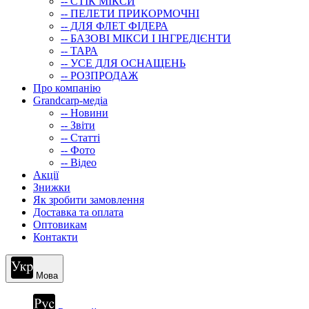
-- СТIК МIКСИ
-- ПЕЛЕТИ ПРИКОРМОЧНІ
-- ДЛЯ ФЛЕТ ФІДЕРА
-- БАЗОВІ МІКСИ І ІНГРЕДІЄНТИ
-- ТАРА
-- УСЕ ДЛЯ ОСНАЩЕНЬ
-- РОЗПРОДАЖ
Про компанію
Grandcarp-медіа
-- Новини
-- Звіти
-- Статті
-- Фото
-- Відео
Акції
Знижки
Як зробити замовлення
Доставка та оплата
Оптовикам
Контакти
Мова