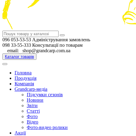
096 053-53-53 Адміністрування замовлень
098 33-55-333 Консультації по товарам
email: shop@grandcarp.com.ua
Каталог товарів
Головна
Продукція
Компанія
Grandcarp-медіа
Підсумки сезонів
Новини
Звіти
Статті
Фото
Відео
Фото-видео ролики
Акції