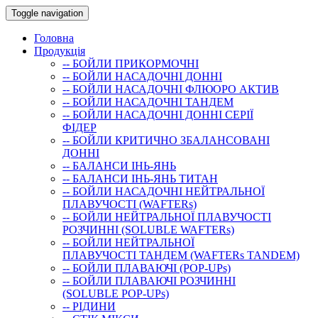
Toggle navigation
Головна
Продукція
-- БОЙЛИ ПРИКОРМОЧНI
-- БОЙЛИ НАСАДОЧНI ДОННI
-- БОЙЛИ НАСАДОЧНІ ФЛЮОРО АКТИВ
-- БОЙЛИ НАСАДОЧНІ ТАНДЕМ
-- БОЙЛИ НАСАДОЧНI ДОННI СЕРIÏ
ФIДЕР
-- БОЙЛИ КРИТИЧНО ЗБАЛАНСОВАНІ
ДОННІ
-- БАЛАНСИ ІНЬ-ЯНЬ
-- БАЛАНСИ ІНЬ-ЯНЬ ТИТАН
-- БОЙЛИ НАСАДОЧНI НЕЙТРАЛЬНОÏ
ПЛАВУЧОСТI (WAFTERs)
-- БОЙЛИ НЕЙТРАЛЬНОЇ ПЛАВУЧОСТІ
РОЗЧИННІ (SOLUBLE WAFTERs)
-- БОЙЛИ НЕЙТРАЛЬНОЇ
ПЛАВУЧОСТІ ТАНДЕМ (WAFTERs TANDEM)
-- БОЙЛИ ПЛАВАЮЧІ (POP-UPs)
-- БОЙЛИ ПЛАВАЮЧI РОЗЧИННI
(SOLUBLE POP-UPs)
-- РIДИНИ