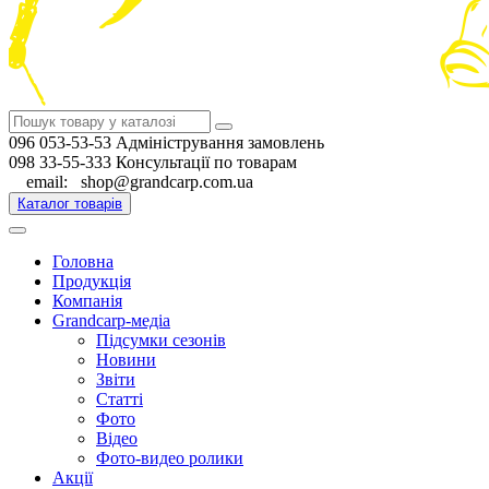
096 053-53-53 Адміністрування замовлень
098 33-55-333 Консультації по товарам
email: shop@grandcarp.com.ua
Каталог товарів
Головна
Продукція
Компанія
Grandcarp-медіа
Підсумки сезонів
Новини
Звіти
Статті
Фото
Відео
Фото-видео ролики
Акції