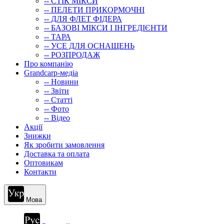
-- СТIК МIКСИ
-- ПЕЛЕТИ ПРИКОРМОЧНІ
-- ДЛЯ ФЛЕТ ФІДЕРА
-- БАЗОВІ МІКСИ І ІНГРЕДІЄНТИ
-- ТАРА
-- УСЕ ДЛЯ ОСНАЩЕНЬ
-- РОЗПРОДАЖ
Про компанію
Grandcarp-медіа
-- Новини
-- Звіти
-- Статті
-- Фото
-- Відео
Акції
Знижки
Як зробити замовлення
Доставка та оплата
Оптовикам
Контакти
Мова