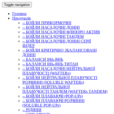
Toggle navigation
Головна
Продукція
-- БОЙЛИ ПРИКОРМОЧНI
-- БОЙЛИ НАСАДОЧНI ДОННI
-- БОЙЛИ НАСАДОЧНІ ФЛЮОРО АКТИВ
-- БОЙЛИ НАСАДОЧНІ ТАНДЕМ
-- БОЙЛИ НАСАДОЧНI ДОННI СЕРIÏ
ФIДЕР
-- БОЙЛИ КРИТИЧНО ЗБАЛАНСОВАНІ
ДОННІ
-- БАЛАНСИ ІНЬ-ЯНЬ
-- БАЛАНСИ ІНЬ-ЯНЬ ТИТАН
-- БОЙЛИ НАСАДОЧНI НЕЙТРАЛЬНОÏ
ПЛАВУЧОСТI (WAFTERs)
-- БОЙЛИ НЕЙТРАЛЬНОЇ ПЛАВУЧОСТІ
РОЗЧИННІ (SOLUBLE WAFTERs)
-- БОЙЛИ НЕЙТРАЛЬНОЇ
ПЛАВУЧОСТІ ТАНДЕМ (WAFTERs TANDEM)
-- БОЙЛИ ПЛАВАЮЧІ (POP-UPs)
-- БОЙЛИ ПЛАВАЮЧI РОЗЧИННI
(SOLUBLE POP-UPs)
-- РIДИНИ