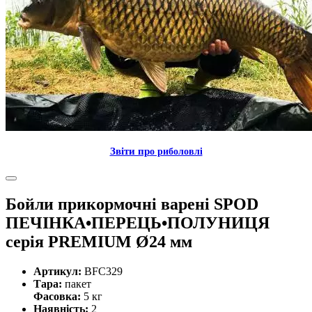
Звiти пр
о риболовлi
Бойли прикормочнi варенi SPOD
ПЕЧIНКА•ПЕРЕЦЬ•ПОЛУНИЦЯ
серiя PREMIUM Ø24 мм
Артикул:
BFC329
Тара:
пакет
Фасовка:
5 кг
Наявність:
2