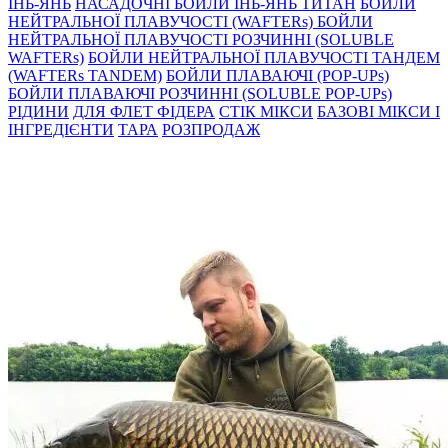
ІНЬ-ЯНЬ
НАСАДОЧНІ БОЙЛИ ІНЬ-ЯНЬ ТИТАН
БОЙЛИ
НЕЙТРАЛЬНОÏ ПЛАВУЧОСТI (WAFTERs)
БОЙЛИ
НЕЙТРАЛЬНОЇ ПЛАВУЧОСТІ РОЗЧИННІ (SOLUBLE
WAFTERs)
БОЙЛИ НЕЙТРАЛЬНОЇ ПЛАВУЧОСТІ ТАНДЕМ
(WAFTERs TANDEM)
БОЙЛИ ПЛАВАЮЧІ (POP-UPs)
БОЙЛИ ПЛАВАЮЧI РОЗЧИННI (SOLUBLE POP-UPs)
РIДИНИ
ДЛЯ ФЛЕТ ФІДЕРА
СТIК МIКСИ
БАЗОВІ МІКСИ І
ІНГРЕДІЄНТИ
ТАРА
РОЗПРОДАЖ