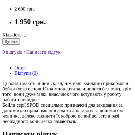
2 600 грн.
1 950 грн.
Кількість
Купити
0 відгуків
/
Написати відгук
Опис
Відгуки (0)
Ці
бойли
мають інший склад, ніж наші звичайні
прикормочні
бойли
(хоча основні їх компоненти залишилися без змін), крім
того, вони дуже м'які, внаслідок чого вступають у роботу
набагато швидше.
Бойли
серії SPOD спеціально призначені для закидання за
допомогою
прикормочної
ракети або завозу за допомогою
човника, далеко закидати їх коброю не вийде, зате в разі
необхідності вони легко ламаються.
Написати відгук