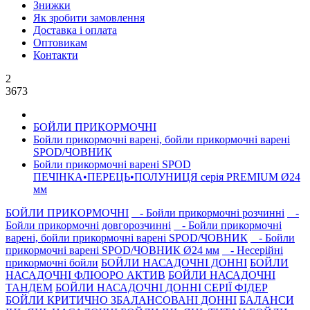
Знижки
Як зробити замовлення
Доставка і оплата
Оптовикам
Контакти
2
3673
БОЙЛИ ПРИКОРМОЧНI
Бойли прикормочні варенi, бойли прикормочні варенi
SPOD/ЧОВНИК
Бойли прикормочнi варенi SPOD
ПЕЧIНКА•ПЕРЕЦЬ•ПОЛУНИЦЯ серiя PREMIUM Ø24
мм
БОЙЛИ ПРИКОРМОЧНI
- Бойли прикормочні розчинні
-
Бойли прикормочні довгорозчиннi
- Бойли прикормочні
варенi, бойли прикормочні варенi SPOD/ЧОВНИК
- Бойли
прикормочні варені SPOD/ЧОВНИК Ø24 мм
- Несерiйнi
прикормочнi бойли
БОЙЛИ НАСАДОЧНI ДОННI
БОЙЛИ
НАСАДОЧНІ ФЛЮОРО АКТИВ
БОЙЛИ НАСАДОЧНІ
ТАНДЕМ
БОЙЛИ НАСАДОЧНI ДОННI СЕРIÏ ФIДЕР
БОЙЛИ КРИТИЧНО ЗБАЛАНСОВАНІ ДОННІ
БАЛАНСИ