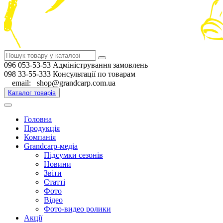
096 053-53-53 Адміністрування замовлень
098 33-55-333 Консультації по товарам
email: shop@grandcarp.com.ua
Каталог товарів
Головна
Продукція
Компанія
Grandcarp-медіа
Підсумки сезонів
Новини
Звіти
Статті
Фото
Відео
Фото-видео ролики
Акції