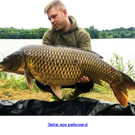
Звiти пр
о риболовлi