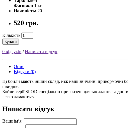
Тара:
пакет
Фасовка:
1 кг
Наявність:
20
520 грн.
Кількість
Купити
0 відгуків
/
Написати відгук
Опис
Відгуки (0)
Ці
бойли
мають інший склад, ніж наші звичайні
прикормочні
б
швидше.
Бойли
серії SPOD спеціально призначені для закидання за до
легко ламаються.
Написати відгук
Ваше ім’я: