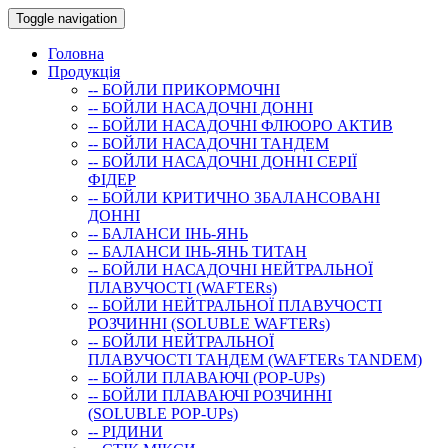
Toggle navigation
Головна
Продукція
-- БОЙЛИ ПРИКОРМОЧНI
-- БОЙЛИ НАСАДОЧНI ДОННI
-- БОЙЛИ НАСАДОЧНІ ФЛЮОРО АКТИВ
-- БОЙЛИ НАСАДОЧНІ ТАНДЕМ
-- БОЙЛИ НАСАДОЧНI ДОННI СЕРIÏ
ФIДЕР
-- БОЙЛИ КРИТИЧНО ЗБАЛАНСОВАНІ
ДОННІ
-- БАЛАНСИ ІНЬ-ЯНЬ
-- БАЛАНСИ ІНЬ-ЯНЬ ТИТАН
-- БОЙЛИ НАСАДОЧНI НЕЙТРАЛЬНОÏ
ПЛАВУЧОСТI (WAFTERs)
-- БОЙЛИ НЕЙТРАЛЬНОЇ ПЛАВУЧОСТІ
РОЗЧИННІ (SOLUBLE WAFTERs)
-- БОЙЛИ НЕЙТРАЛЬНОЇ
ПЛАВУЧОСТІ ТАНДЕМ (WAFTERs TANDEM)
-- БОЙЛИ ПЛАВАЮЧІ (POP-UPs)
-- БОЙЛИ ПЛАВАЮЧI РОЗЧИННI
(SOLUBLE POP-UPs)
-- РIДИНИ