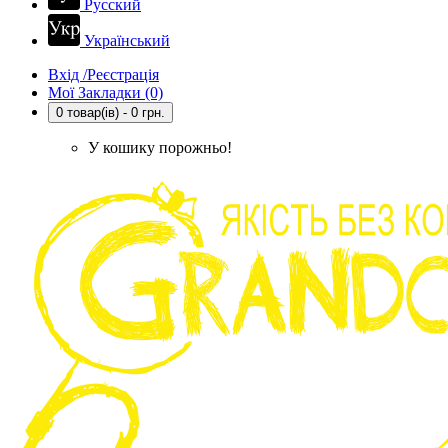
Русский
Український
Вхід /Реєстрація
Мої Закладки (0)
0 товар(ів) - 0 грн.
У кошику порожньо!