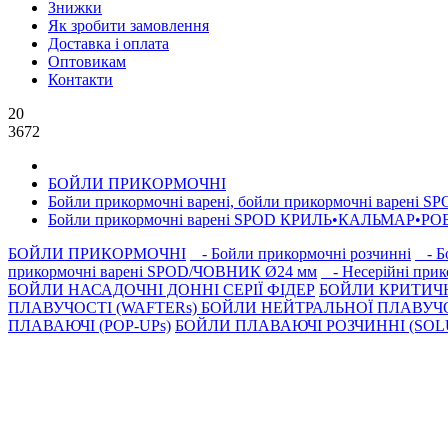
Знижки
Як зробити замовлення
Доставка і оплата
Оптовикам
Контакти
20
3672
БОЙЛИ ПРИКОРМОЧНI
Бойли прикормочні варенi, бойли прикормочні варенi
Бойли прикормочнi варенi SPOD КРИЛЬ•КАЛЬМАР•РОБ
БОЙЛИ ПРИКОРМОЧНI
- Бойли прикормочні розчинні
- Бо
прикормочні варені SPOD/ЧОВНИК Ø24 мм
- Несерiйнi прик
БОЙЛИ НАСАДОЧНI ДОННI СЕРIÏ ФIДЕР
БОЙЛИ КРИТИЧ
ПЛАВУЧОСТI (WAFTERs)
БОЙЛИ НЕЙТРАЛЬНОЇ ПЛАВУЧО
ПЛАВАЮЧІ (POP-UPs)
БОЙЛИ ПЛАВАЮЧI РОЗЧИННI (SOLU