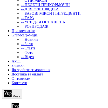
-- СТIК МIКСИ
-- ПЕЛЕТИ ПРИКОРМОЧНІ
-- ДЛЯ ФЛЕТ ФІДЕРА
-- БАЗОВІ МІКСИ І ІНГРЕДІЄНТИ
-- ТАРА
-- УСЕ ДЛЯ ОСНАЩЕНЬ
-- РОЗПРОДАЖ
Про компанію
Grandcarp-медіа
-- Новини
-- Звіти
-- Статті
-- Фото
-- Відео
Акції
Знижки
Як зробити замовлення
Доставка та оплата
Оптовикам
Контакти
Мова