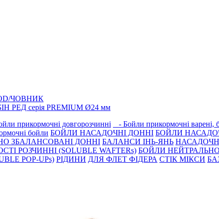
 SPOD/ЧОВНИК
ІН РЕД серiя PREMIUM Ø24 мм
йли прикормочні довгорозчиннi
- Бойли прикормочні варенi,
ормочнi бойли
БОЙЛИ НАСАДОЧНI ДОННI
БОЙЛИ НАСАДО
НО ЗБАЛАНСОВАНІ ДОННІ
БАЛАНСИ ІНЬ-ЯНЬ
НАСАДОЧНІ
СТІ РОЗЧИННІ (SOLUBLE WAFTERs)
БОЙЛИ НЕЙТРАЛЬНО
BLE POP-UPs)
РIДИНИ
ДЛЯ ФЛЕТ ФІДЕРА
СТIК МIКСИ
БА