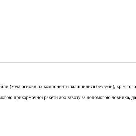
ойли
(хоча основні їх компоненти залишилися без змін), крім того
помогою
прикормочної
ракети або завозу за допомогою човника, дал