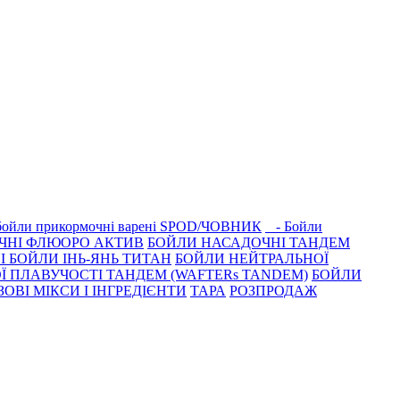
 бойли прикормочні варенi SPOD/ЧОВНИК
- Бойли
ЧНІ ФЛЮОРО АКТИВ
БОЙЛИ НАСАДОЧНІ ТАНДЕМ
 БОЙЛИ ІНЬ-ЯНЬ ТИТАН
БОЙЛИ НЕЙТРАЛЬНОÏ
Ї ПЛАВУЧОСТІ ТАНДЕМ (WAFTERs TANDEM)
БОЙЛИ
ЗОВІ МІКСИ І ІНГРЕДІЄНТИ
ТАРА
РОЗПРОДАЖ