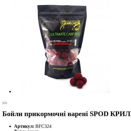
Бойли прикормочнi варенi SPOD КР
Артикул:
BFC324