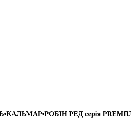
ИЛЬ•КАЛЬМАР•РОБІН РЕД серiя PREMI