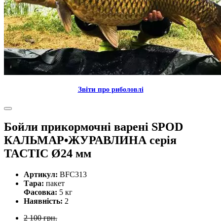
Звiти пр
о риболовлi
Бойли прикормочнi варенi SPOD
КАЛЬМАР•ЖУРАВЛИНА серiя
TACTIC Ø24 мм
Артикул:
BFC313
Тара:
пакет
Фасовка:
5 кг
Наявність:
2
2 100 грн.