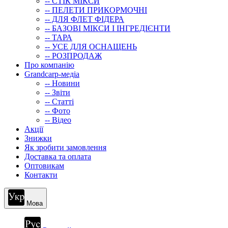
-- СТIК МIКСИ
-- ПЕЛЕТИ ПРИКОРМОЧНІ
-- ДЛЯ ФЛЕТ ФІДЕРА
-- БАЗОВІ МІКСИ І ІНГРЕДІЄНТИ
-- ТАРА
-- УСЕ ДЛЯ ОСНАЩЕНЬ
-- РОЗПРОДАЖ
Про компанію
Grandcarp-медіа
-- Новини
-- Звіти
-- Статті
-- Фото
-- Відео
Акції
Знижки
Як зробити замовлення
Доставка та оплата
Оптовикам
Контакти
Мова