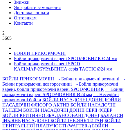
Знижки
Як зробити замовлення
Доставка і оплата
Оптовикам
Контакти
2
3665
БОЙЛИ ПРИКОРМОЧНI
Бойли прикормочні варені SPOD/ЧОВНИК Ø24 мм
Бойли прикормочнi варенi SPOD
КАЛЬМАР•ЖУРАВЛИНА серiя TACTIC Ø24 мм
БОЙЛИ ПРИКОРМОЧНI
- Бойли прикормочні розчинні
-
Бойли прикормочні довгорозчиннi
- Бойли прикормочні
варенi, бойли прикормочні варенi SPOD/ЧОВНИК
- Бойли
прикормочні варені SPOD/ЧОВНИК Ø24 мм
- Несерiйнi
прикормочнi бойли
БОЙЛИ НАСАДОЧНI ДОННI
БОЙЛИ
НАСАДОЧНІ ФЛЮОРО АКТИВ
БОЙЛИ НАСАДОЧНІ
ТАНДЕМ
БОЙЛИ НАСАДОЧНI ДОННI СЕРIÏ ФIДЕР
БОЙЛИ КРИТИЧНО ЗБАЛАНСОВАНІ ДОННІ
БАЛАНСИ
ІНЬ-ЯНЬ
НАСАДОЧНІ БОЙЛИ ІНЬ-ЯНЬ ТИТАН
БОЙЛИ
НЕЙТРАЛЬНОÏ ПЛАВУЧОСТI (WAFTERs)
БОЙЛИ