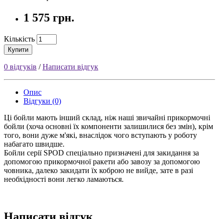
1 575 грн.
Кількість
Купити
0 відгуків
/
Написати відгук
Опис
Відгуки (0)
Ці
бойли
мають інший склад, ніж наші звичайні
прикормочні
бойли
(хоча основні їх компоненти залишилися без змін), крім
того, вони дуже м'які, внаслідок чого вступають у роботу
набагато швидше.
Бойли
серії SPOD спеціально призначені для закидання за
допомогою
прикормочної
ракети або завозу за допомогою
човника, далеко закидати їх коброю не вийде, зате в разі
необхідності вони легко ламаються.
Написати відгук