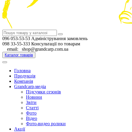
096 053-53-53 Адміністрування замовлень
098 33-55-333 Консультації по товарам
email: shop@grandcarp.com.ua
Каталог товарів
Головна
Продукція
Компанія
Grandcarp-медіа
Підсумки сезонів
Новини
Звіти
Статті
Фото
Відео
Фото-видео ролики
Акції