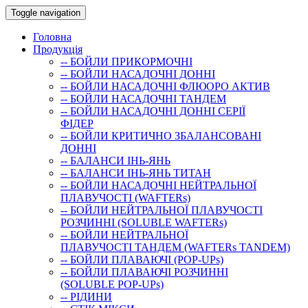
Toggle navigation
Головна
Продукція
-- БОЙЛИ ПРИКОРМОЧНI
-- БОЙЛИ НАСАДОЧНI ДОННI
-- БОЙЛИ НАСАДОЧНІ ФЛЮОРО АКТИВ
-- БОЙЛИ НАСАДОЧНІ ТАНДЕМ
-- БОЙЛИ НАСАДОЧНI ДОННI СЕРIÏ
ФIДЕР
-- БОЙЛИ КРИТИЧНО ЗБАЛАНСОВАНІ
ДОННІ
-- БАЛАНСИ ІНЬ-ЯНЬ
-- БАЛАНСИ ІНЬ-ЯНЬ ТИТАН
-- БОЙЛИ НАСАДОЧНI НЕЙТРАЛЬНОÏ
ПЛАВУЧОСТI (WAFTERs)
-- БОЙЛИ НЕЙТРАЛЬНОЇ ПЛАВУЧОСТІ
РОЗЧИННІ (SOLUBLE WAFTERs)
-- БОЙЛИ НЕЙТРАЛЬНОЇ
ПЛАВУЧОСТІ ТАНДЕМ (WAFTERs TANDEM)
-- БОЙЛИ ПЛАВАЮЧІ (POP-UPs)
-- БОЙЛИ ПЛАВАЮЧI РОЗЧИННI
(SOLUBLE POP-UPs)
-- РIДИНИ